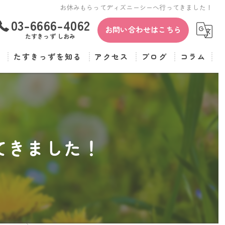
お休みもらってディズニーシーへ行ってきました！
03-6666-4062
お問い合わせはこちら
たすきっず しおみ
覧
たすきっずを知る
アクセス
ブログ
コラム
保育士
たすきっず
児童指導員
たすきっず しおみ
正社員
てきました！
パート
転職