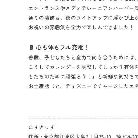
エントランスやメディテレーニアンハーバー
通りの装飾も、夜のライトアップに浮かび上
お祝いの雰囲気を全力で楽しんできました！
🔋 心も体もフル充電！
普段、子どもたちと全力で向き合うためには
こうしてカレンダーを調整してしっかり有休
もたちのために頑張ろう！」と新鮮な気持ち
お土産話（と、ディズニーでチャージしたエ
-------------------------------------------
たすきっず
住所 : 東京都江東区大島2丁目35-10 操ビル20