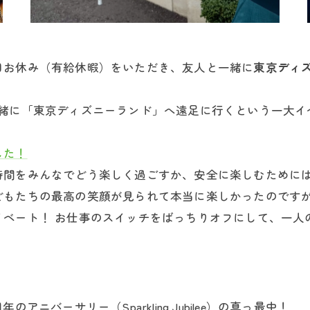
日お休み（有給休暇）をいただき、友人と一緒に
東京ディ
一緒に「東京ディズニーランド」へ遠足に行くという一大イ
した！
時間をみんなでどう楽しく過ごすか、安全に楽しむために
どもたちの最高の笑顔が見られて本当に楽しかったのです
イベート！ お仕事のスイッチをばっちりオフにして、一人
ニバーサリー（Sparkling Jubilee）の真っ最中！