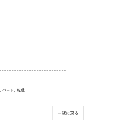
---------------------------
パート
転職
一覧に戻る