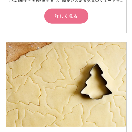
小学1年生～高校3年生まで、障がいのある児童のサポートをお願いします。 ● 放課後等デイサービスの業務全般 例： 療育活動の準備、療育支援(遊び、見守りを含む)、清掃、送迎、記録(日々の業務に必要な事務作業) など ※送迎範囲:主に江東区 ● ワクワク・ウキウキたまにドキドキの体験や経験を取り組みの中心として、子ども達と職員が一緒に楽しみながら活動しています。 〈1日の流れ〉 10：00～12：00 事務作業(活動の準備)、買い物や工作活動の試作品作り、会議や研修 12：00～13：00 お昼休憩♪ 13：00～14：00 簡単なミーティング、順次送迎 14：00～15：00 子ども達が続々と来ます(1日10名程度) 15：00～17：00 毎日楽しいイベントがあります（おやつ作りやスーパーで買い物体験、公園でドッジボールなど）。 17：00～17：45 子ども達が帰っていきます。 17：45～19：00 片づけや記録、ミーティングをして帰ります。
詳しく見る