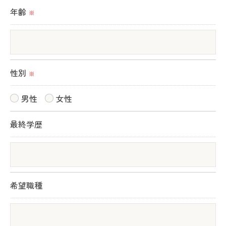
いて＞
年齢
※
当社では、お客様の個人情報の開示･訂正･削除・利
用停止の手続を定めさせて頂いております。
ご本人である事を確認のうえ、対応させて頂きま
す。
性別
※
個人情報の開示･訂正･削除・利用停止の具体的手続
きにつきましては、お電話でお問合せ下さい。
男性
女性
最終学歴
希望職種