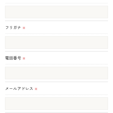
当社では、利用目的の達成に必要な範囲において、
個人情報を外部に委託する場合があります。
これらの委託先に対しては個人情報保護契約等の措
置をとり、適切な監督を行います。
フリガナ
※
＜個人情報の安全管理＞
当社では、個人情報の漏洩等がなされないよう、適
切に安全管理対策を実施します。
電話番号
※
＜個人情報を与えなかった場合に生じる結果＞
必要な情報を頂けない場合は、それに対応した当社
のサービスをご提供できない場合がございますので
メールアドレス
※
予めご了承ください。
＜個人情報の開示･訂正・削除･利用停止の手続につ