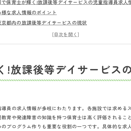
都で保育士が輝く!放課後等デイサービスの児童指導員求人
多様な求人情報のポイント
東京都内の放課後等デイサービスの現状
児童指導員になるためのステップ
放課後等デイサービスの選び方
保育士が児童指導員として輝く理由
求人情報の探し方ガイド
く!放課後等デイサービス
後等デイサービスの魅力とは?東京都での児童指導員募集
放課後等デイサービスの基本情報
東京都内の人気施設紹介
児童指導員の仕事内容
指導員の求人情報が多岐にわたります。各施設では求める
働く保育士の声
援教育や発達障害の知識を持つ保育士は高く評価されるこ
キャリアアップのチャンス
めのプログラム作りも重要な役割の一つです。具体的な求