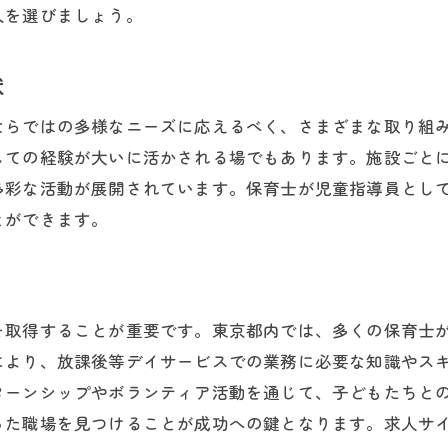
東京都内での募集状況
人を選びましょう。
都内で見つける理想の保育士求人放課後等デイサービスの
状
求人サイトの活用法
面接対策と準備
ならではの多様なニーズに応えるべく、さまざまな取り組
理想の職場を見つけるポイント
しての経験が大いに活かされる場でもあります。施設ごと
多彩な活動が展開されています。保育士が児童指導員とし
放課後等デイサービスの待遇と福利厚生
とができます。
職場見学のすすめ
保育士の転職成功事例
士必見!児童指導員として東京都の放課後等デイサービスで
保育士から児童指導員への転職理由
を取得することが重要です。東京都内では、多くの保育士
により、放課後等デイサービスでの業務に必要な知識やス
必要な資格とスキル
ターンシップやボランティア活動を通じて、子どもたちと
職場環境の魅力
った職場を見つけることが成功への鍵となります。求人サ
働く上での注意点