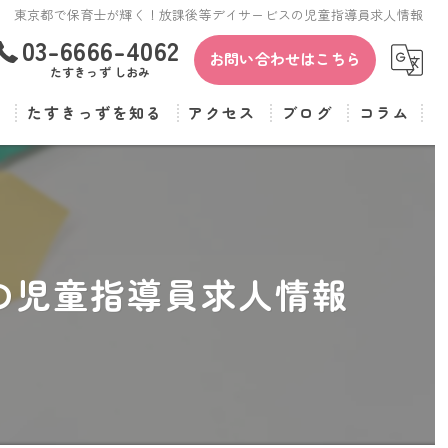
東京都で保育士が輝く！放課後等デイサービスの児童指導員求人情報
03-6666-4062
お問い合わせはこちら
たすきっず しおみ
覧
たすきっずを知る
アクセス
ブログ
コラム
保育士
たすきっず
児童指導員
たすきっず しおみ
正社員
の児童指導員求人情報
パート
転職