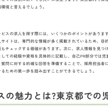
場環境と言えるでしょう。
日常業務での工夫
継続的なスキルアップ方法
研修制度の活用
都の放課後等デイサービス児童指導員として働く魅力
ービスの求人を探す際には、いくつかのポイントがありま
待遇と福利厚生の魅力
人サイトは、専門的な情報が多く掲載されているため、目
板もチェックする価値があります。次に、求人情報を見つ
職場の雰囲気と人間関係
としての経験や資格を具体的に記載し、自己PR部分では児
東京都内ならではの特色
、質問に対する的確な回答を準備することで、採用担当者
成長とやりがいを感じる仕事
けるための第一歩を踏み出すことができるでしょう。
職場でのサポート体制
保育士の新たな挑戦
士の新しいキャリア東京都で児童指導員としての求人情報
スの魅力とは?東京都での
求められる人物像