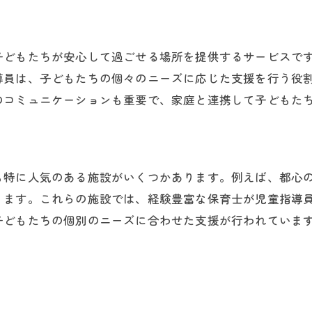
応募から採用までの流れ
履歴書と応募書類の書き方
面接対策アドバイス
子どもたちが安心して過ごせる場所を提供するサービスで
東京都内の求人動向
導員は、子どもたちの個々のニーズに応じた支援を行う役
今後のキャリアパス
のコミュニケーションも重要で、家庭と連携して子どもた
も特に人気のある施設がいくつかあります。例えば、都心
ります。これらの施設では、経験豊富な保育士が児童指導
子どもたちの個別のニーズに合わせた支援が行われていま