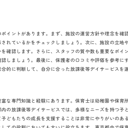
先輩保育士の体験談
キャリアチェンジの成功例
もたちの成長をサポート東京都の放課後等デイサービスで
のポイントがあります。まず、施設の運営方針や理念を確
成長を見守る喜び
示されているかをチェックしましょう。次に、施設の立地
保護者との連携方法
かを確認します。さらに、スタッフの質や数も重要なポイ
放課後等デイサービスのプログラム内容
確認しましょう。最後に、保護者の口コミや評価を参考に
子どもたちとの信頼関係の築き方
総合的に判断して、自分に合った放課後等デイサービスを
保育士としての役割
求められるスキルと経験
都で保育士が活躍する児童指導員に求められるスキルとは
豊富な専門知識と経験にあります。保育士は幼稚園や保育
コミュニケーション能力の重要性
都内の放課後等デイサービスでは、多様なニーズを持つ子
児童心理学の知識
て子どもたちの成長を支援することは非常にやりがいのあ
保育士の経験を活かすスキル
としての役割においても大いに役立ちます。東京都内で保