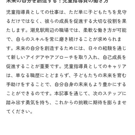
未来の自分を創造する！児童指導員の働き方
秘訣
児童指導員としての仕事は、ただ単に子どもたちを見守
新しいキャリアを築く！潮見駅で児童指導
るだけではなく、彼らの成長を促進する大切な役割を果
員になる
たします。潮見駅周辺の職場では、柔軟な働き方が可能
児童指導員としての未来を潮見駅で描く
で、自らのスキルを常に磨き続けることが求められま
児童指導員として子どもたちと過ごす充実した
す。未来の自分を創造するためには、日々の経験を通じ
毎日を潮見駅で
て新しいアイデアやアプローチを取り入れ、自己成長を
充実した日々を潮見駅で！児童指導員の働
促進することが重要です。児童指導員としてのキャリア
き方
は、単なる職歴にとどまらず、子どもたちの未来を育む
子どもたちと笑顔で過ごす！児童指導員の
手助けをすることで、自分自身の未来もより豊かにする
日常
ことができるのです。本記事を通じて、次のステップに
踏み出す勇気を持ち、これからの挑戦に期待を膨らませ
潮見駅で実現する！児童指導員の豊かな生
てください。
活
児童指導員としての喜びを潮見駅で見つけ
る