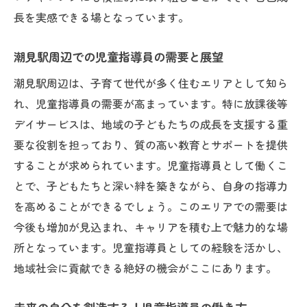
る
長を実感できる場となっています。
合格を目指す！児童指導員の応募ポイント
合同会社縁架での勤務条件が魅力的な理由
潮見駅周辺での児童指導員の需要と展望
児童指導員としての待遇を潮見駅で手に入
潮見駅周辺は、子育て世代が多く住むエリアとして知ら
れる
れ、児童指導員の需要が高まっています。特に放課後等
潮見駅近くでキャリアアップ！児童指導員とし
デイサービスは、地域の子どもたちの成長を支援する重
ての新たなステージ
要な役割を担っており、質の高い教育とサポートを提供
することが求められています。児童指導員として働くこ
潮見駅での職場選び！児童指導員のキャリ
とで、子どもたちと深い絆を築きながら、自身の指導力
アステップ
を高めることができるでしょう。このエリアでの需要は
合同会社縁架で見つける！児童指導員の成
今後も増加が見込まれ、キャリアを積む上で魅力的な場
長機会
所となっています。児童指導員としての経験を活かし、
児童指導員としてのキャリアを潮見駅で開
地域社会に貢献できる絶好の機会がここにあります。
花させる
潮見駅でキャリアアップする児童指導員の