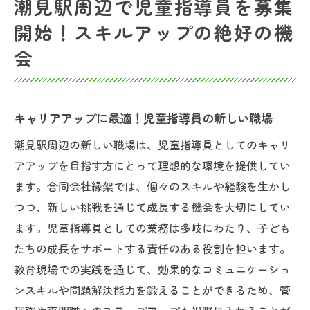
潮見駅周辺で児童指導員を募集
児童指導員としての成長をサポートする職
開始！スキルアップの絶好の機
場
会
潮見駅周辺での児童指導員の需要と展望
未来の自分を創造する！児童指導員の働き
方
キャリアアップに最適！児童指導員の新しい職場
合同会社縁架の児童指導員募集で子どもたちの
潮見駅周辺の新しい職場は、児童指導員としてのキャリ
成長をサポート
アアップを目指す方にとって理想的な環境を提供してい
合同会社縁架での貴重な体験！児童指導員
ます。合同会社縁架では、個々のスキルや経験を生かし
の役割
つつ、新しい挑戦を通じて成長する機会を大切にしてい
子どもたちと共に成長する！合同会社縁架
ます。児童指導員としての業務は多岐にわたり、子ども
の魅力
たちの成長をサポートする責任のある役割を担います。
児童指導員が支える未来！合同会社縁架の
教育現場での実践を通じて、効果的なコミュニケーショ
取り組み
ンスキルや問題解決能力を鍛えることができるため、管
合同会社縁架で実現する児童指導員のやり