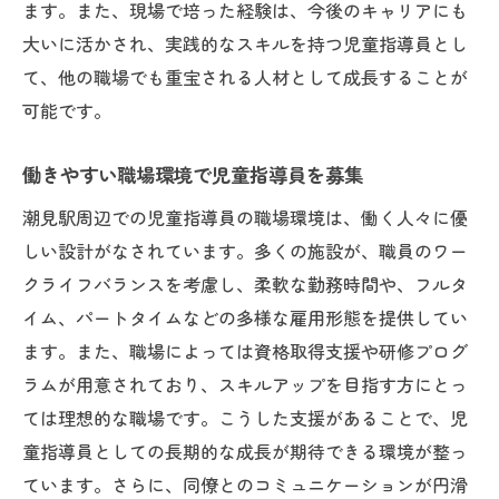
ます。また、現場で培った経験は、今後のキャリアにも
方法
大いに活かされ、実践的なスキルを持つ児童指導員とし
潮見駅での新しい挑戦！児童指導員として
て、他の職場でも重宝される人材として成長することが
の成功例
可能です。
潮見駅から徒歩3分！アクセス良好な児童指導員
の求人情報
働きやすい職場環境で児童指導員を募集
通勤便利！潮見駅徒歩3分の児童指導員求人
潮見駅周辺での児童指導員の職場環境は、働く人々に優
アクセス良好な職場で児童指導員を募集
しい設計がなされています。多くの施設が、職員のワー
潮見駅周辺の立地で働くメリットとは
クライフバランスを考慮し、柔軟な勤務時間や、フルタ
イム、パートタイムなどの多様な雇用形態を提供してい
児童指導員が潮見駅で働く魅力ポイント
ます。また、職場によっては資格取得支援や研修プログ
徒歩3分の好立地で児童指導員を目指す
ラムが用意されており、スキルアップを目指す方にとっ
潮見駅近くで見つかる！理想の職場環境
ては理想的な職場です。こうした支援があることで、児
元気な子どもたちと一緒に成長する児童指導員
童指導員としての長期的な成長が期待できる環境が整っ
の仕事を潮見駅で
ています。さらに、同僚とのコミュニケーションが円滑