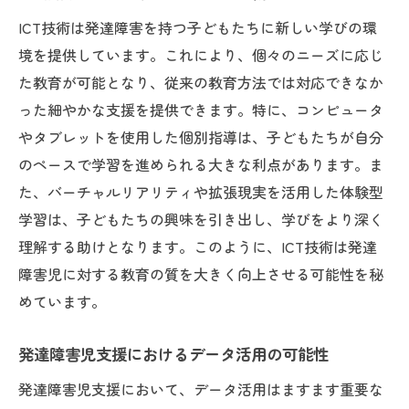
企業と連携した就労支援プログラムの提案
ICT技術は発達障害を持つ子どもたちに新しい学びの環
社会的障壁を克服するための啓発活動
境を提供しています。これにより、個々のニーズに応じ
発達障害児のためのボランティア活動の推
た教育が可能となり、従来の教育方法では対応できなか
進
った細やかな支援を提供できます。特に、コンピュータ
未来を見据えた発達障害支援の方向性
やタブレットを使用した個別指導は、子どもたちが自分
のペースで学習を進められる大きな利点があります。ま
た、バーチャルリアリティや拡張現実を活用した体験型
学習は、子どもたちの興味を引き出し、学びをより深く
理解する助けとなります。このように、ICT技術は発達
障害児に対する教育の質を大きく向上させる可能性を秘
めています。
発達障害児支援におけるデータ活用の可能性
発達障害児支援において、データ活用はますます重要な