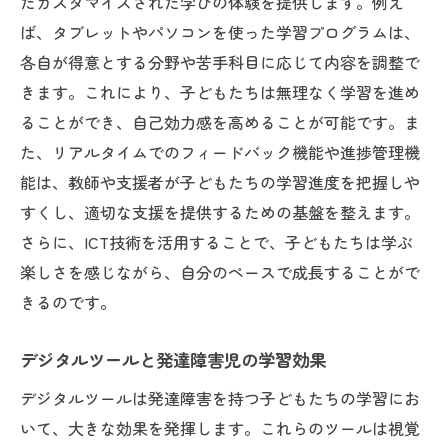
たカスタマイズされた学びの体験を提供します。例え
感覚統合療法が発達障害児の自己規律を育
ば、タブレットやパソコンを使った学習プログラムは、
む
各自が得意とする分野や苦手科目に応じて内容を調整で
セラピー環境の工夫とその重要性
きます。これにより、子どもたちは無理なく学習を進め
感覚統合療法と他の支援方法の連携
ることができ、自己効力感を高めることが可能です。ま
た、リアルタイムでのフィードバック機能や進捗管理機
多様なニーズに応える発達障害児支援の最前線
能は、教師や支援者が子どもたちの学習進度を把握しや
発達障害児のニーズを正確に把握する方法
すくし、適切な支援を提供するための基盤を整えます。
個別化された支援計画の策定
さらに、ICT技術を活用することで、子どもたちは学ぶ
多様な支援方法の統合による効果的なアプ
楽しさを感じながら、自分のペースで成長することがで
ローチ
きるのです。
家族と専門家の連携による支援強化
発達障害児支援のための地域社会の取り組
デジタルツールと発達障害児の学習効果
み
デジタルツールは発達障害を持つ子どもたちの学習にお
最新の研究とその現場での応用
いて、大きな効果を発揮します。これらのツールは視覚