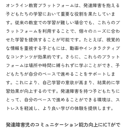
オンライン教育プラットフォームは、発達障害を抱える
自己効力感を高めるピアサポートの事例
子どもたちの学習において重要な役割を果たしていま
ピアネットワークの形成とその維持方法
す。従来の教室での学習が難しい場合でも、これらのプ
社会的相互作用を促進する活動の提案
ラットフォームを利用することで、個々のニーズに合わ
日常生活を支える発達障害児への適応力向上法
せた学習を提供することが可能です。たとえば、視覚的
日常生活スキルを高めるためのトレーニン
な情報を重視する子どもには、動画やインタラクティブ
グ
なコンテンツが効果的です。さらに、これらのプラット
発達障害児の時間管理能力向上法
フォームは場所や時間に縛られずに学ぶことができ、子
変化に対する適応力を育む方法
どもたちが自分のペースで進めることをサポートしま
日常生活での成功体験を積むための工夫
す。これにより、自己学習の意欲が高まり、結果的に学
習効果が向上するのです。発達障害を持つ子どもたちに
ストレス管理をサポートするリラクゼーシ
とって、自分のペースで進めることができる環境は、ス
ョン技術
トレスを軽減し、より良い学びの体験を提供します。
発達障害児の適応力を伸ばすための環境設
計
発達障害児のコミュニケーション能力向上にICTがで