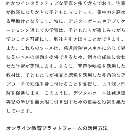
発達障害児が自己の強みを発見するための革新
的かつインタラクティブな要素を多く含んでおり、注意
的アプローチ
が散漫になりがちな子どもたちにとって、集中力を高め
強みを発見するためのアセスメント手法
る手助けとなります。特に、デジタルゲームやアプリケ
ーションを通じての学習は、子どもたちが楽しみながら
才能を伸ばすための教育プログラム
学ぶことを可能にし、興味を引き出すことができます。
自己肯定感を高めるための心理的支援
また、これらのツールは、発達段階やスキルに応じて異
強みを活かした社会貢献活動の提案
なるレベルの課題を提供できるため、個々の成長に合わ
発達障害児の強みを見つけるための親の役
せた学習が実現します。さらに、音声や映像を活用した
割
教材は、子どもたちが視覚と聴覚を活用した多角的なア
独自の強みを伸ばすためのコミュニティの
プローチで知識を身に付けることを支援し、より深い理
役割
解を促進します。このように、デジタルツールは発達障
発達障害支援におけるピアサポートの重要性
害児の学びを最大限に引き出すための重要な役割を果た
ピアサポートがもたらす心理的効果
しています。
発達障害児における仲間作りの重要性
オンライン教育プラットフォームの活用方法
ピアサポートプログラムの実施方法