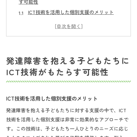
す可能性
ICT技術を活用した個別支援のメリット
デジタルツールと発達障害児の学習効果
オンライン教育プラットフォームの活用方
法
発達障害児のコミュニケーション能力向上
発達障害を抱える子どもたちに
にICTができること
ICT技術がもたらす可能性
ICT技術がもたらす新しい学びの環境
発達障害児支援におけるデータ活用の可能
性
ICT技術を活用した個別支援のメリット
感覚統合療法で発達障害児の新たな成長を促進
発達障害を抱える子どもたちに対する支援の中で、ICT
感覚統合療法の基本とその効果
技術を活用した個別支援は非常に効果的なアプローチで
発達障害児の感覚過敏への対策
す。この技術は、子どもたち一人ひとりのニーズに応じ
新しい療法としての感覚統合療法の実践例