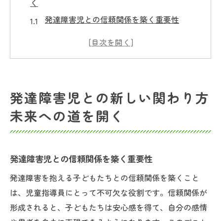
く
発達障害児との信頼関係を築く重要性
環境の変化に柔軟に対応するスキル
子どもたちの個性を尊重するアプローチ
発達障害を理解するための基礎知識
保護者との連携によるサポート体制の強化
発達障害児との新しい関わり方
地域社会との協働で作る支援ネットワーク
未来への道を開く
発達障害の子どもたちを支える児童指導員の役
割とは
日常生活におけるサポートの具体例
発達障害児との信頼関係を築く重要性
自己肯定感を高める指導方法
発達障害を抱える子どもたちとの信頼関係を築くこと
子どもたちの自立を促すステップ
は、児童指導員にとって不可欠な役割です。信頼関係が
多様なニーズに応えるプランの立案
形成されると、子どもたちは安心感を得て、自分の感情
専門家との連携で実現する質の高い支援