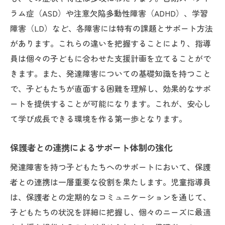
ラム症（ASD）や注意欠陥多動性障害（ADHD）、学習
日々の支援における発見と学び
障害（LD）など、各障害には特有の課題とサポート方法
指導員としての成長とモチベーション
があります。これらの違いを把握することにより、指導
子どもたちとの関係から得る感動
員は個々の子どもに合わせた支援計画を立てることがで
困難を乗り越えるためのチームワーク
きます。また、発達障害についての基礎知識を持つこと
専門性を高めるための研修の重要性
で、子どもたちが直面する困難を理解し、効果的なサポ
長期的なビジョンを持つことの意義
ートを提供することが可能になります。これが、安心し
て学び成長できる環境を作る第一歩となります。
保護者との連携によるサポート体制の強化
発達障害を持つ子どもたちへのサポートにおいて、保護
者との連携は一層重要な役割を果たします。児童指導員
は、保護者との定期的なコミュニケーションを通じて、
子どもたちの状況を詳細に把握し、個々のニーズに最適