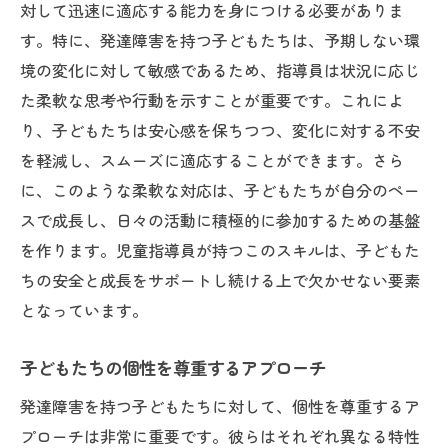
対して迅速に適応する能力を身につける必要がありま
子どもたちの成功体験を増やす工夫
す。特に、発達障害を持つ子どもたちは、予期しない環
心の成長を促す対話術
境の変化に対して敏感であるため、指導員は状況に応じ
周囲の協力を引き出すコミュニケーション
た柔軟な思考や行動を示すことが重要です。これによ
発達障害を持つ子どもとの対話が未来を築く
り、子どもたちは安心感を保ちつつ、変化に対する不安
オープンなコミュニケーションの促進
を軽減し、スムーズに適応することができます。さら
非言語的な表現を理解する力
に、このような柔軟な対応は、子どもたちが自分のペー
スで成長し、日々の活動に積極的に参加するための基盤
子どもの声を引き出す傾聴の技術
を作ります。児童指導員が持つこのスキルは、子どもた
家族と共に作る未来のビジョン
ちの安全と成長をサポートし続ける上で欠かせない要素
文化や背景を考慮した対話アプローチ
となっています。
相互理解を深めるための実践活動
成功事例から学ぶ発達障害児との関わり方のコ
子どもたちの個性を尊重するアプローチ
ツ
発達障害を持つ子どもたちに対して、個性を尊重するア
成功事例に見る効果的な支援法
プローチは非常に重要です。彼らはそれぞれ異なる特性