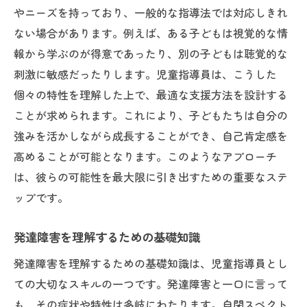
実践から得た教訓と改善ポイント
やニーズを持っており、一般的な指導法では対応しきれ
継続的な支援がもたらす変化
ない場合があります。例えば、ある子どもは視覚的な情
成功体験を他の場面に生かす工夫
報から学ぶのが得意であったり、別の子どもは聴覚的な
刺激に敏感だったりします。児童指導員は、こうした
成功事例が示す指導員の役割
個々の特性を理解した上で、最適な支援方法を設計する
子どもたちの成長を共有する喜び
ことが求められます。これにより、子どもたちは自分の
発達障害児の可能性を引き出す環境作りの重要
強みを活かしながら成長することができ、自己肯定感を
性
高めることが可能となります。このようなアプローチ
安心安全な学習環境の構築
は、彼らの可能性を最大限に引き出すための重要なステ
個別化された教育の実施方法
ップです。
多様性を尊重したコミュニティ形成
発達障害を理解するための基礎知識
子どもたちの自己表現を支える場作り
自然の中での体験活動の効果
発達障害を理解するための基礎知識は、児童指導員とし
社会参加を促進するための環境づくり
ての大切なスキルの一つです。発達障害と一口に言って
も、その症状や特性は多岐にわたります。自閉スペクト
児童指導員の挑戦と喜び発達障害児と共に歩む