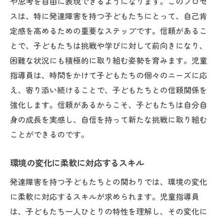
や思考を自由に表現できるようになります。このプロセ
指導員の自己研鑽がもたらす影響
スは、特に発達障害を持つ子どもたちにとって、自己肯
定感を高めるための重要なステップです。信頼があるこ
発達障害児の成長を助ける最新アプローチ
とで、子どもたちは挑戦や学びに対して前向きになり、
テクノロジーを活用した新しい学習法
困難な状況にも積極的に取り組む姿勢を育みます。児童
感覚統合療法の効果と実践
指導員は、時間をかけて子どもたちの個々のニーズに応
ソーシャルスキルトレーニングの導入
え、寄り添い続けることで、子どもたちとの信頼関係を
ペアレントトレーニングの必要性
強化します。信頼があるからこそ、子どもたちは自分自
発達障害特有の学習障壁を克服する方法
身の成長を実感し、自信を持って新たな挑戦に取り組む
成功事例が示す新たな可能性
ことができるのです。
児童指導員が発達障害児の夢をかなえるサポー
環境の変化に柔軟に対応するスキル
ト方法
キャリア支援プログラムの活用
発達障害を持つ子どもたちとの関わりでは、環境の変化
に柔軟に対応するスキルが求められます。児童指導員
興味関心を引き出すプロジェクト活動
は、子どもたち一人ひとりの特性を理解し、その変化に
長期的な目標設定と達成のサポート