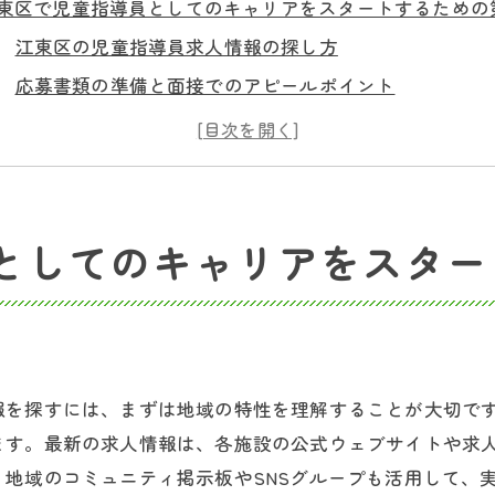
東区で児童指導員としてのキャリアをスタートするための
江東区の児童指導員求人情報の探し方
応募書類の準備と面接でのアピールポイント
児童指導員としての初歩的なスキルを身につける方法
江東区でのキャリアパスを考える
児童指導員に必要な資格とその取得方法
地域コミュニティとの関係構築の重要性
としてのキャリアをスター
課後等デイサービスで児童指導員が果たす重要な役割とは
子どもたちの成長を支える活動内容
個々のニーズに応じた指導方法の紹介
保護者とのコミュニケーション術
報を探すには、まずは地域の特性を理解することが大切で
多文化背景を持つ子どもたちとの関わり方
ます。最新の求人情報は、各施設の公式ウェブサイトや求
日々の業務で大切にしたい価値観
地域のコミュニティ掲示板やSNSグループも活用して、