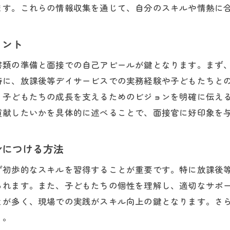
チームワークの重要性と実践例
ます。これらの情報収集を通じて、自分のスキルや情熱に
東区で児童指導員として成功するためのスキルと情熱の活
イント
効果的なコミュニケーションスキルの磨き方
問題解決能力を高める実践法
書類の準備と面接での自己アピールが鍵となります。まず
情熱を持続させるモチベーションの保ち方
特に、放課後等デイサービスでの実務経験や子どもたちと
、子どもたちの成長を支えるためのビジョンを明確に伝え
スキルアップのための研修やセミナーの活用
貢献したいかを具体的に述べることで、面接官に好印象を
子どもたちの信頼を得るためのアプローチ
自己成長と地域貢献の両立を目指す心構え
身につける方法
域の特性を活かした江東区の児童指導員の働きがい
江東区ならではの地域資源を活用する方法
ず初歩的なスキルを習得することが重要です。特に放課後
られます。また、子どもたちの個性を理解し、適切なサポ
地域行事への参加で得られる経験
とが多く、現場での実践がスキル向上の鍵となります。さ
江東区の子どもたちの特性に合わせたプログラムの提案
う。
地域コミュニティと連携する意義