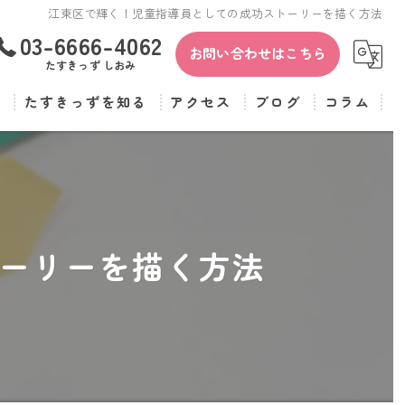
江東区で輝く！児童指導員としての成功ストーリーを描く方法
03-6666-4062
お問い合わせはこちら
たすきっず しおみ
覧
たすきっずを知る
アクセス
ブログ
コラム
保育士
たすきっず
児童指導員
たすきっず しおみ
正社員
ーリーを描く方法
パート
転職