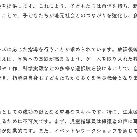
テクノロジーを活用した教育の可能性
会を提供します。これにより、子どもたちは自信を持ち、
持続可能なデイサービス運営のポイント
うことで、子どもたちが地元社会とのつながりを強化し、
児童指導員としてのリーダーシップの育成
地域社会との新たな連携モデル
未来の教育シーンを見据えた準備
ーズに応じた指導を行うことが求められています。放課後
例えば、学習への意欲が高まるよう、ゲームを取り入れた
画や工作、科学実験などの多様な選択肢を設けることで、
でき、指導員自身も子どもたちから多くを学ぶ機会となり
員としての成功の鍵となる重要なスキルです。特に、江東
えるために不可欠です。まず、児童指導員は保護者の声に
有が効果的です。また、イベントやワークショップを通じ