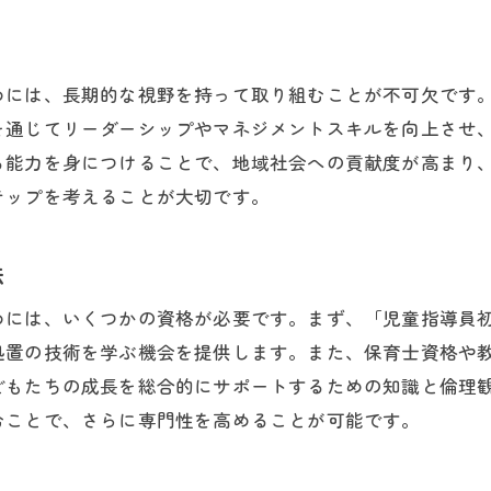
江東区でのボランティア活動の魅力
地域のニーズを把握するためのヒント
めには、長期的な視野を持って取り組むことが不可欠です
童指導員として江東区で活躍するための専門知識と情熱
を通じてリーダーシップやマネジメントスキルを向上させ
最新の教育理論を学ぶ方法
る能力を身につけることで、地域社会への貢献度が高まり
専門知識を深めるためのおすすめ書籍
テップを考えることが大切です。
日々の業務で情熱を保つためのヒント
専門家ネットワークの活用法
法
情熱が生む子どもたちの変化と成果
めには、いくつかの資格が必要です。まず、「児童指導員
江東区ならではの教育環境を最大限に活用する
処置の技術を学ぶ機会を提供します。また、保育士資格や
東区の放課後等デイサービスでの児童指導員の可能性を探
どもたちの成長を総合的にサポートするための知識と倫理
多様なプログラムの展開と可能性
むことで、さらに専門性を高めることが可能です。
新しい指導法を試す場としての魅力
専門性を活かしたキャリアアップの機会