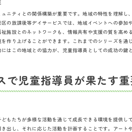
性
地域の特色を活かしたプログラム例
ミュニティとの関係構築が重要です。地域の特性を理解し
施設間での連携とその効果
東区の放課後等デイサービスでは、地域イベントへの参加
未来の児童指導員に求められる変革
福祉施設とのネットワークも、情報共有や支援の質を高め
童指導員として江東区でのキャリアを築くためのヒント
境を作り上げることができます。これまでのシリーズを通
継続的な自己研鑽の重要性
的にはこの地域との協力が、児童指導員としての成功の鍵
江東区でのキャリアを築くための戦略
成功体験を共有することで得られる信頼
スで児童指導員が果たす重
長期的なキャリアビジョンの描き方
地域のネットワークを活かしたキャリア形成
新たな挑戦を恐れない心構え
課後等デイサービスと児童指導員の未来を切り開く方法
子どもたちが多様な活動を通じて成長できる環境を提供し
次世代の教育に必要なスキルとは
引き出し、それに応じた活動を計画することです。アート