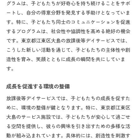
グラムは、子どもたちが好奇心を持ち続けることをサポ
成果が見える放課後等デイサービス
ートし、自分の得意分野を発見する手助けとなっていま
子どもたちとの絆を深める日々
す。特に、子どもたち同士のコミュニケーションを促進
合同会社縁架でのキャリアがあなたと子どもの
するプログラムは、社会性や協調性を高める絶好の機会
未来を切り拓く
です。東京都江東区大島の放課後等デイサービスでは、
合同会社縁架が提供する成長の場
こうした新しい活動を通じて、子どもたちの主体性や創
あなたのキャリアを支えるサポート体制
造性を育み、笑顔とともに成長の瞬間を共にしていま
す。
子どもたちと共に歩む未来
企業理念と教育方針
成長を促進する環境の整備
働きやすい環境の整備
放課後等デイサービスでは、子どもたちの成長を促すた
子どもと共に描くビジョン
めに、環境の整備が鍵となります。特に、東京都江東区
江東区大島での児童指導員が果たす重要な役割
大島のサービス施設では、子どもたちが安心して過ごせ
とは
る空間を提供し、彼らの興味を引き出すための多様な活
地域のニーズに応える児童指導員
動が組み込まれています。具体的には、創造性を刺激す