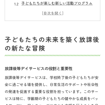
子どもたちが楽しむ新しい活動プログラム
成長を促進する環境の整備
子どもの好奇心を引き出す冒険とは
個性と才能を伸ばす教育
子どもたちの笑顔が生まれる瞬間
子どもたちの未来を築く放課後
東京都江東区大島で児童指導員として地域に貢
の新たな冒険
献しよう
地域社会での児童指導員の役割
地域との連携で実現する豊かな教育
放課後等デイサービスの役割と重要性
江東区大島の特色を活かしたプログラム
放課後等デイサービスは、学校終了後の子どもたちが安
地域コミュニティでの信頼と関係構築
全に過ごせる場を提供し、日常生活のサポートや社会性
地域貢献を実感する仕事の魅力
の発達を促進する重要な役割を担っています。このサー
共に歩む仲間と作る地域の未来
ビスは特に、学齢期の子どもたちの健やかな成長をバッ