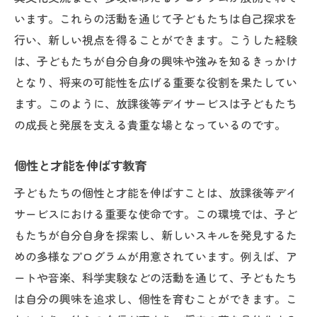
います。これらの活動を通じて子どもたちは自己探求を
い可能性
行い、新しい視点を得ることができます。こうした経験
子どもたちと共に描く未来
は、子どもたちが自分自身の興味や強みを知るきっかけ
新たな可能性を開く瞬間
となり、将来の可能性を広げる重要な役割を果たしてい
子どもたちの成長を支える喜び
ます。このように、放課後等デイサービスは子どもたち
素晴らしい未来を共に創る
の成長と発展を支える貴重な場となっているのです。
感動体験がもたらす成長
個性と才能を伸ばす教育
未来を切り拓くあなたの役割
子どもたちの個性と才能を伸ばすことは、放課後等デイ
サービスにおける重要な使命です。この環境では、子ど
もたちが自分自身を探索し、新しいスキルを発見するた
めの多様なプログラムが用意されています。例えば、ア
ートや音楽、科学実験などの活動を通じて、子どもたち
は自分の興味を追求し、個性を育むことができます。こ