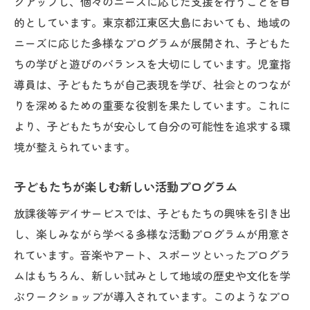
クアップし、個々のニーズに応じた支援を行うことを目
教育に情熱を持つあなたが子どもたちの成長を
的としています。東京都江東区大島においても、地域の
支える
ニーズに応じた多様なプログラムが展開され、子どもた
教育に情熱を注ぐ意義
ちの学びと遊びのバランスを大切にしています。児童指
子どもたちの成長を見守る喜び
導員は、子どもたちが自己表現を学び、社会とのつなが
情熱が生む教育の成果
りを深めるための重要な役割を果たしています。これに
モチベーションを高めるワークショップ
より、子どもたちが安心して自分の可能性を追求する環
子どもたちに教えることの楽しさ
境が整えられています。
教育者としてのキャリアパス
子どもたちが楽しむ新しい活動プログラム
放課後等デイサービスでの充実した毎日が子ど
もたちを変える
放課後等デイサービスでは、子どもたちの興味を引き出
充実した放課後の過ごし方
し、楽しみながら学べる多様な活動プログラムが用意さ
れています。音楽やアート、スポーツといったプログラ
子どもたちの日常を彩る活動
ムはもちろん、新しい試みとして地域の歴史や文化を学
変化をもたらす教育プログラム
ぶワークショップが導入されています。このようなプロ
子どもたちの成長を支える日常