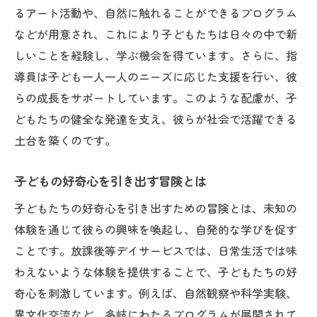
子どもたちの安全と安心を守る役割
るアート活動や、自然に触れることができるプログラム
教育現場でのリーダーシップ
などが用意され、これにより子どもたちは日々の中で新
指導員としての責任とやりがい
しいことを経験し、学ぶ機会を得ています。さらに、指
導員は子ども一人一人のニーズに応じた支援を行い、彼
地域で信頼される存在になる
らの成長をサポートしています。このような配慮が、子
子どもたちの未来を支える役割
どもたちの健全な発達を支え、彼らが社会で活躍できる
地域社会での自己成長と社会貢献を両立する仕
土台を築くのです。
事
自己成長を促す職場環境
子どもの好奇心を引き出す冒険とは
社会貢献を実感する日常
子どもたちの好奇心を引き出すための冒険とは、未知の
地域での活動がもたらす成果
体験を通じて彼らの興味を喚起し、自発的な学びを促す
成長するための学びと経験
ことです。放課後等デイサービスでは、日常生活では味
自己実現と社会貢献の両立
わえないような体験を提供することで、子どもたちの好
新しい挑戦が待つ職場
奇心を刺激しています。例えば、自然観察や科学実験、
異文化交流など、多岐にわたるプログラムが展開されて
子どもたちと共に歩むあなたに訪れる素晴らし