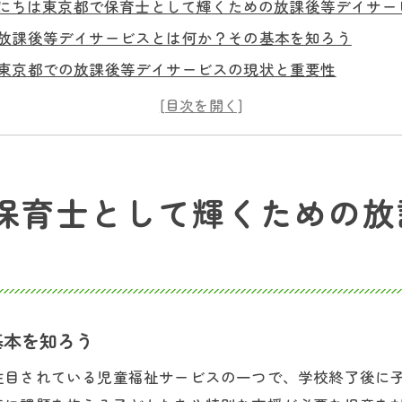
にちは東京都で保育士として輝くための放課後等デイサー
放課後等デイサービスとは何か？その基本を知ろう
東京都での放課後等デイサービスの現状と重要性
保育士としての新たな活躍の場、放課後等デイサービス
放課後等デイサービスが提供する教育とケアの質
保育士にとっての放課後等デイサービスの魅力
東京都の放課後等デイサービスの将来展望
保育士として輝くための放
後等デイサービスでの保育士の役割と魅力を徹底解説
放課後等デイサービスでの保育士の主な役割
子どもたちとの信頼関係を築く方法
保育士としてのスキルアップに繋がる業務内容
基本を知ろう
放課後等デイサービスに必要なホスピタリティ
注目されている児童福祉サービスの一つで、学校終了後に
チームで働くことの重要性とそのメリット