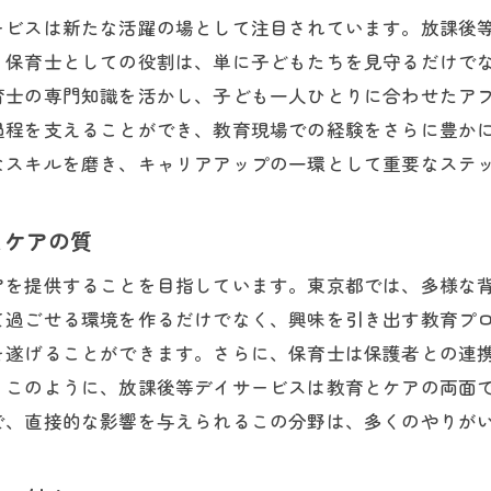
仕事を通じて得られる社会的影響力
ービスは新たな活躍の場として注目されています。放課後
。保育士としての役割は、単に子どもたちを見守るだけで
保育士としての達成感と充実感
育士の専門知識を活かし、子ども一人ひとりに合わせたア
都での放課後等デイサービス保育士に求められるスキル
過程を支えることができ、教育現場での経験をさらに豊か
放課後等デイサービスで活かせるコミュニケーション能力
なスキルを磨き、キャリアアップの一環として重要なステ
子どもたちへの観察力と適応力
保育士としてのチームワークスキル
とケアの質
緊急時の対応力とストレス管理
アを提供することを目指しています。東京都では、多様な
専門知識の持続的な学びと更新
て過ごせる環境を作るだけでなく、興味を引き出す教育プ
多様な背景を持つ子どもたちへの理解と対応
を遂げることができます。さらに、保育士は保護者との連
リアアップを目指す保育士必見放課後等デイサービスの未
。このように、放課後等デイサービスは教育とケアの両面
放課後等デイサービスでのキャリアパスとは
で、直接的な影響を与えられるこの分野は、多くのやりが
新しい指導法の導入とその実験
保育士としてのキャリアアップの機会