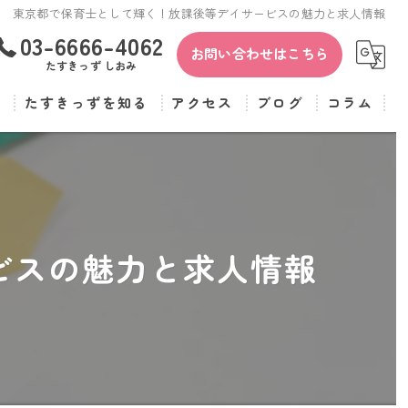
東京都で保育士として輝く！放課後等デイサービスの魅力と求人情報
03-6666-4062
お問い合わせはこちら
たすきっず しおみ
覧
たすきっずを知る
アクセス
ブログ
コラム
保育士
たすきっず
児童指導員
たすきっず しおみ
正社員
ビスの魅力と求人情報
パート
転職