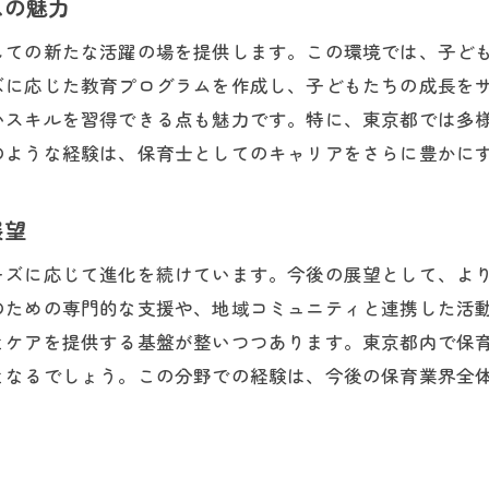
スの魅力
地域社会との連携による新たな活動
しての新たな活躍の場を提供します。この環境では、子ど
専門職としての地位向上の可能性
ズに応じた教育プログラムを作成し、子どもたちの成長を
放課後等デイサービスの未来展望
いスキルを習得できる点も魅力です。特に、東京都では多
後等デイサービスで得られる保育士としての成長機会
のような経験は、保育士としてのキャリアをさらに豊かに
保育士としてのリーダーシップの育成
多様な経験を通じたスキルの向上
展望
個々の子どもに応じた柔軟な対応力の習得
ーズに応じて進化を続けています。今後の展望として、よ
新しい教育アプローチを学ぶ機会
のための専門的な支援や、地域コミュニティと連携した活
同僚や専門家からのフィードバックを活かす方法
とケアを提供する基盤が整いつつあります。東京都内で保
日々の業務を通じた自己成長の実感
となるでしょう。この分野での経験は、今後の保育業界全
都内での保育士求人放課後等デイサービスで夢を実現
理想の職場を見つけるためのステップ