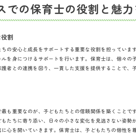
放課後等デイサービスで働くメリット
スでの保育士の役割と魅力
東京都内で求められる保育士の特徴
自身の強みを活かす求人の探し方
東京都内の保育士としてのキャリア形成
な役割
放課後等デイサービスで実現する働き方
たちの安心と成長をサポートする重要な役割を担っていま
キルを身につけるサポートを行います。保育士は、個々の
保護者との連携を図り、一貫した支援を提供することで、
で最も重要なのが、子どもたちとの信頼関係を築くことで
どもたちに寄り添い、日々の小さな変化を見逃さない姿勢
第に心を開いていきます。保育士は、子どもたちの個性を