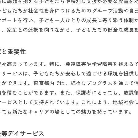
達に課題を抱える子どもたちや特別な支援が必要な児童を
放課後等デイサービスでの保育士のやりがいとは
子どもたちが社会性を身につけるためのグループ活動や自
都の保育士求人放課後等デイサービスの探し方
サポートを行い、子ども一人ひとりの成長に寄り添う体制
放課後等デイサービスの求人を見つける方法
り、家庭との連携を図りながら、子どもたちの健全な成長
求人サイトを効果的に活用するテクニック
東京都で人気のある求人情報の見極め方
状と重要性
求人選びで注意すべきポイント
年々高まっています。特に、発達障害や学習障害を抱える
面接でアピールするための準備法
イサービスは、子どもたちが安心して過ごせる環境を提供
職場選びで保育士が考慮すべき条件
とができます。東京都内では、様々なプログラムを通じて
後等デイサービスならではの保育士のやりがい
験を積むことができます。また、保護者にとっても、放課
子どもたちの成長を間近で感じられる魅力
サービスとして支持されています。これにより、地域社会
っても新たなキャリアの場としての魅力を持っています。
個別のニーズに応える保育士の挑戦
放課後等デイサービスでの成功体験の共有
後等デイサービス
保護者と協力して子どもを支える役割