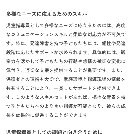
個々の対応方法とその工夫
リフレクションと振り返りの時間
多様なニーズに応えるためのスキル
日々の業務で求められる臨機応変さ
児童指導員として多様なニーズに応えるためには、高度
休憩時間の過ごし方とリフレッシュ法
なコミュニケーションスキルと柔軟な対応力が不可欠で
す。特に、発達障害を持つ子どもたちには、個性や発達
日々の充実感を得るための秘訣
段階に応じたサポートが求められます。具体的には、観
地域密着型の教育支援がもたらすメリット
察力を活かして子どもたちの行動や感情の微細な変化に
地域の特色を活かした教育の利点
気付き、適切な支援を提供することが重要です。また、
地域住民との信頼構築がもたらす効果
保護者との連携も大切で、家庭環境と指導現場の情報を
教育効果を高めるための地域資源活用
共有することにより、一貫したサポートを提供できま
地域主体の教育プロジェクトの事例紹介
す。このようなスキルセットがあれば、様々な背景を持
地域密着型教育がもたらす長期的利益
つ子どもたちへのより良い指導が可能となり、彼らの成
持続可能な地域社会の形成に向けて
長を効果的に促進することができます。
児童指導員への第一歩としての応募のポイント
児童指導員としての課題と向き合うために