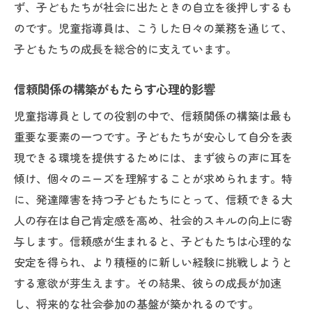
ず、子どもたちが社会に出たときの自立を後押しするも
地域密着の視点を持つことの意義
のです。児童指導員は、こうした日々の業務を通じて、
合同会社縁架でのキャリアパス
子どもたちの成長を総合的に支えています。
キャリアアップを目指す児童指導員のためのガ
イドライン
信頼関係の構築がもたらす心理的影響
スキルアップのための具体的な方法
児童指導員としての役割の中で、信頼関係の構築は最も
キャリアプランの立て方と見直し
重要な要素の一つです。子どもたちが安心して自分を表
資格取得とそのメリット
現できる環境を提供するためには、まず彼らの声に耳を
傾け、個々のニーズを理解することが求められます。特
ネットワーク構築の重要性
に、発達障害を持つ子どもたちにとって、信頼できる大
新たなチャレンジを恐れない姿勢
人の存在は自己肯定感を高め、社会的スキルの向上に寄
成功への道を切り開くための心構え
与します。信頼感が生まれると、子どもたちは心理的な
放課後等デイサービスでの児童指導員の1日を徹
安定を得られ、より積極的に新しい経験に挑戦しようと
底解剖
する意欲が芽生えます。その結果、彼らの成長が加速
1日の流れとスケジュール
し、将来的な社会参加の基盤が築かれるのです。