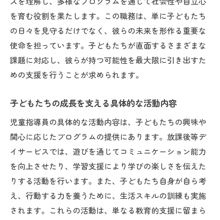
ズを理解し、多様なプログラムを通じて社会性や自立心
地元企業の協力とその影響
を育む役割を果たします。この職務は、単に子どもたち
の日々を見守るだけでなく、彼らの未来を形作る重要な
児童指導員として地域社会に貢献する方法
使命を担っています。子どもたちが直面するさまざまな
地域活動への積極的な参加
課題に対応し、彼らが持つ可能性を最大限に引き出すた
保護者や地域住民との連携方法
めの支援を行うことが求められます。
地域資源を活用した教育プログラム
地域行事を活用した交流の場
子どもたちの成長を支える具体的な活動内容
地域の課題解決に向けた提案活動
児童指導員の具体的な活動内容は、子どもたちの興味や
長期的視野での地域貢献の展望
関心に応じたプログラムの提供にあります。放課後等デ
合同会社縁架が求める理想の児童指導員像
イサービスでは、遊びを通じてコミュニケーション能力
求められる人物像とその背景
を向上させたり、学習支援により学びの楽しさを伝えた
りする活動を行います。また、子どもたち自身が自ら考
必要とされるスキルと経験
え、行動する力を養うために、生活スキルの訓練も実施
チームワークを重視する理由
されます。これらの活動は、単なる教育的支援に留まら
学び続ける姿勢が重要な訳