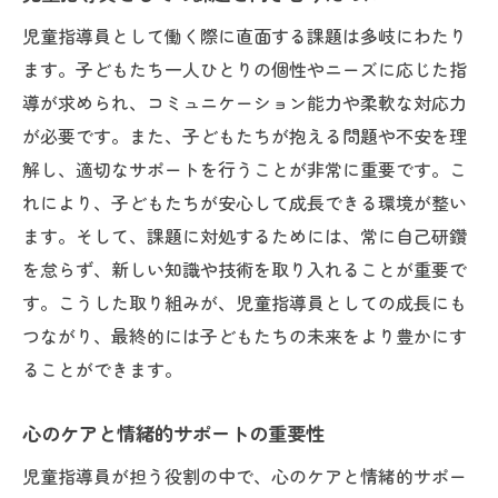
応募に必要な書類とその準備
児童指導員として働く際に直面する課題は多岐にわたり
面接でのアピールポイント
ます。子どもたち一人ひとりの個性やニーズに応じた指
応募前に知っておきたいこと
導が求められ、コミュニケーション能力や柔軟な対応力
職場見学の重要性とその方法
が必要です。また、子どもたちが抱える問題や不安を理
職場選びで失敗しないためのチェックポイ
解し、適切なサポートを行うことが非常に重要です。こ
ント
れにより、子どもたちが安心して成長できる環境が整い
自己分析と適性の確認方法
ます。そして、課題に対処するためには、常に自己研鑽
を怠らず、新しい知識や技術を取り入れることが重要で
す。こうした取り組みが、児童指導員としての成長にも
つながり、最終的には子どもたちの未来をより豊かにす
ることができます。
心のケアと情緒的サポートの重要性
児童指導員が担う役割の中で、心のケアと情緒的サポー