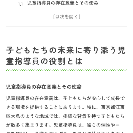
児童指導員の存在意義とその使命
子どもたちの成長を支える具体的な活動内
容
信頼関係の構築がもたらす心理的影響
多様なニーズに応えるためのスキル
子どもたちの未来に寄り添う児
児童指導員としての課題と向き合うために
童指導員の役割とは
心のケアと情緒的サポートの重要性
江東区大島での児童指導員募集が急増中！その
背景に迫る
児童指導員の存在意義とその使命
地域の特性とニーズの変化
児童指導員の存在意義は、子どもたちが安心して成長で
放課後等デイサービスの需要増加の理由
きる環境を提供することにあります。特に、東京都江東
行政の支援と地域社会の連携
区大島のような地域では、多様な背景を持つ子どもたち
教育環境の改善を目指す取り組み
が数多く集まります。児童指導員は、彼らの個性やニー
地域密着型サービスが求められる理由