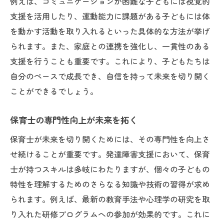
例えば、コミュニケーションが困難な子どもには視覚的
支援を活用したり、運動能力に課題がある子どもには体
保育士と児童指導員が未来を切り開くための挑
を動かす活動を取り入れるといった具体的な方法が挙げ
戦
られます。また、家庭との連携を強化し、一貫性のある
専門的支援を提供するための工夫
支援を行うことも重要です。これにより、子どもたちは
新たな支援技術の導入と挑戦
自分のペースで成長でき、自信を持って未来を切り開く
チームワークによる効果的な支援
ことができるでしょう。
社会との連携拡大に向けた取り組み
研修と学びの場の充実
保育士の専門性向上が未来を拓く
長期的サポートの重要性
保育士が未来を切り開くためには、その専門性を向上さ
未来を考える発達障害支援の最前線での取り組
せ続けることが重要です。発達障害支援において、保育
み
士が持つスキルは多岐にわたりますが、個々の子どもの
成功事例から学ぶ効果的な支援方法
特性を理解するためのさらなる知識や技術の習得が求め
られます。例えば、最新の教育手法や心理学の研究を取
テクノロジーを用いた支援の可能性
り入れた研修プログラムへの参加が効果的です。これに
保育士と児童指導員の連携強化