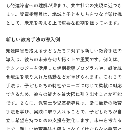
児童指導員の専門性強化の方向性
も発達障害への理解が深まり、共生社会の実現に近づき
国際的な支援モデルの取り入れ
ます。児童指導員は、地域と子どもたちをつなぐ架け橋
として、未来を考える上で重要な役割を担っています。
未来を見据えた地域社会との連携
持続可能な支援のためのビジョン
新しい教育手法の導入例
放課後等デイサービスが導く発達障害児の未来
発達障害を抱える子どもたちに対する新しい教育手法の
放課後等デイサービスの役割と可能性
導入は、彼らの未来を切り拓く上で重要です。例えば、
子どもたちの自立を目指す長期支援
テクノロジーを活用した個別指導プログラムや、感覚統
保護者とのコミュニケーションの重要性
合療法を取り入れた活動などが挙げられます。これらの
地域資源を活かした支援ネットワーク
手法は、子どもたちの特性やニーズに応じて柔軟に対応
サービスの質向上に向けた取り組み
できるため、彼らの能力を最大限に引き出すことが可能
子どもたちの成長を見守る継続的支援
です。さらに、保育士や児童指導員は、常に最新の教育
手法を学び、実践に取り入れることで、子どもたちが自
未来を見据えた支援と保育士・児童指導員の役
立し希望を持つための支援を強化します。未来を考える
割の進化
上で、新しい教育手法の導入はなくてはならない要素と