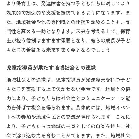
より保育士は、発達障害を持つ子どもたちに対してより
発達障害理解促進のための啓発活動
効果的で創造的な支援を提供できるようになります。ま
現場での課題とその解決策
た、地域社会や他の専門職との連携を深めることも、専
持続可能な支援システムの構築
門性を高める一助となります。未来を考える上で、保育
個々のニーズに応じた支援が未来を創る重要性
士が担う役割はますます重要となり、彼らの成長が子ど
個別指導計画の立案とその効果
もたちの希望ある未来を築く要となるでしょう。
多様なニーズへの対応事例
児童指導員が果たす地域社会との連携
子どもたちの成長を促す支援モデル
地域社会との連携は、児童指導員が発達障害を持つ子ど
柔軟な支援アプローチの必要性
もたちを支援する上で欠かせない要素です。地域との協
現場で活かすアセスメントの技術
力により、子どもたちは社会性とコミュニケーション能
持続可能な支援体制の構築
力を伸ばす機会を得られます。具体的には、地域イベン
保育士と児童指導員が目指す未来のビジョン
トへの参加や地域住民との交流が挙げられます。これに
共生社会の実現に向けて
より、子どもたちは地域の一員としての自覚を持ち、社
保育士のキャリアパスと未来展望
会に溶け込む力を育むことができます。また、地域社会