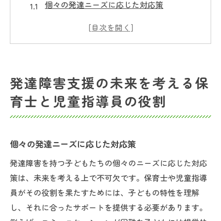
個々の発達ニーズに応じた対応策
保育士の専門性向上が未来を拓く
児童指導員が果たす地域社会との連携
新しい教育手法の導入例
保育士と児童指導員の役割変化
発達障害支援の未来を考える保
未来に向けた専門性の深化
育士と児童指導員の役割
放課後等デイサービスで築かれる子どもたちの
未来
日常生活に必要なスキルの習得支援
個々の発達ニーズに応じた対応策
放課後等デイサービスの現状と課題
発達障害を持つ子どもたちの個々のニーズに応じた対応
子どもたちの自立を促すプログラム
策は、未来を考える上で不可欠です。保育士や児童指導
地域との協力による支援体制の構築
員がその役割を果たすためには、子どもの特性を理解
保護者と連携した支援の実践例
し、それに合ったサポートを提供する必要があります。
発達障害児が持つ可能性の引き出し方