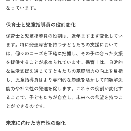
支援の質を高めるための新しい方法
なっています。
保育士と児童指導員の連携強化
未来を担う子どもたちの育成支援
保育士と児童指導員の役割変化
長期的視点での支援計画の作成
保育士と児童指導員の役割は、近年ますます変化してい
保護者と連携した支援体制作り
ます。特に発達障害を持つ子どもたちの支援において
社会全体での理解と支援の拡充
は、個々のニーズを正確に把握し、その子に合った支援
を提供することが求められています。保育士は、日常的
な生活支援を通じて子どもたちの基礎能力の向上を目指
し、児童指導員はより専門的な知識を活かして問題解決
能力や社会性の発達を促します。これらの役割が変化す
ることで、子どもたちが自立し、未来への希望を持つこ
とができるのです。
未来に向けた専門性の深化