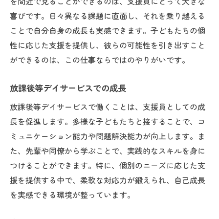
を間近で見ることができるのは、支援員にとって大きな
喜びです。日々異なる課題に直面し、それを乗り越える
放課後等デイサービスでの成長の魅力
ことで自分自身の成長も実感できます。子どもたちの個
日々の挑戦が自分を成長させる
性に応じた支援を提供し、彼らの可能性を引き出すこと
子どもたちの成長を見守る喜び
ができるのは、この仕事ならではのやりがいです。
放課後等デイサービスでのスキルアップ
経験を活かした支援員の成長
放課後等デイサービスでの成長
多様な活動での学びと成長
放課後等デイサービスで働くことは、支援員としての成
支援員としてのキャリア形成
長を促進します。多様な子どもたちと接することで、コ
放課後等デイサービスで感じるやりがい
ミュニケーション能力や問題解決能力が向上します。ま
活動を通じて得られる達成感
た、先輩や同僚から学ぶことで、実践的なスキルを身に
つけることができます。特に、個別のニーズに応じた支
放課後等デイサービスの現場の魅力
援を提供する中で、柔軟な対応力が鍛えられ、自己成長
やりがいを感じる瞬間とは
を実感できる環境が整っています。
日々の努力が報われる瞬間
子どもたちの笑顔から得る力