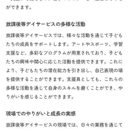
支援員としての適性を見極める
ができます。
放課後等デイサービスで輝く人材
放課後等デイサービスの多様な活動
放課後等デイサービスの楽しさを知る
放課後等デイサービスでは、様々な活動を通じて子ども
子どもたちと過ごす楽しい時間
たちの成長をサポートします。アートやスポーツ、学習
放課後等デイサービスの日常の楽しみ
支援など、多彩なプログラムが用意されており、子ども
毎日が新しい発見の連続
たちの興味や関心に応じた活動を提供できます。これに
支援員と子どもたちの楽しい交流
より、子どもたちの潜在能力を引き出し、自己表現の場
活動を通じた楽しさとやりがい
を提供することができます。支援員としても、これらの
放課後等デイサービスの楽しみ方
多様な活動を通じて自身のスキルを磨くことができ、や
放課後等デイサービスでの挑戦と学び
りがいを感じることができます。
新たな挑戦がもたらす成長
現場でのやりがいと成長の実感
日々の業務から得る学び
放課後等デイサービスの現場では、日々の業務を通じて
放課後等デイサービスでの問題解決