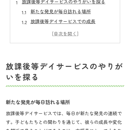
放課後等デイサービスのやりがいを探る
新たな発見が毎日訪れる場所
放課後等デイサービスでの成長
支援員としてのやりがいと喜び
子どもたちとの交流の魅力
放課後等デイサービスの多様な活動
現場でのやりがいと成長の実感
放課後等デイサービスのやりが
支援員としての放課後等デイサービス魅力
いを探る
放課後等デイサービスでの役割
支援員の成長とスキルアップ
チームワークの重要性と魅力
新たな発見が毎日訪れる場所
支援員と子どもたちの関係構築
放課後等デイサービスでは、毎日が新たな発見の連続で
放課後等デイサービスでの自信の育成
す。子どもたちとの関わりを通じて、彼らの成長や変化
日々の業務から得られるやりがい