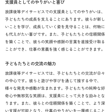
支援員としてのやりがいと喜び
支援員としての役割とやりがい
放課後等デイサービスでの支援員としてのやりがいは、
放課後等デイサービスと人間関係の魅力
子どもたちの成長を支えることにあります。彼らが新し
支援員間の協力と信頼関係
いことを学び、成長していく姿を見守ることは、何物に
子どもたちとの絆の深まり
も代えがたい喜びです。また、子どもたちとの信頼関係
コミュニケーションの重要性
を築くことで、彼らの笑顔や感謝の言葉を直接受け取る
ことができ、仕事の意義を強く感じることができます。
放課後等デイサービスでの人間力向上
現場で築く良好な人間関係
子どもたちとの交流の魅力
人間関係が生むやりがい
放課後等デイサービスでは、子どもたちとの交流が日々
放課後等デイサービスに向いている人は？
の中心です。彼らと遊びや学びを通じて接する中で、
やりがいを感じる支援員の特徴
様々な発見や感動が生まれます。子どもたちの純粋な好
放課後等デイサービス向きのスキル
奇心や無邪気な笑顔は、支援員にとって大きな励みとな
支援員に求められる資質
ります。また、彼らとの信頼関係を築くことで、より深
向いている人の共通の特長
い支援が可能となり、仕事のやりがいを一層感じること