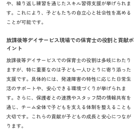
き役割の違い
や、繰り返し練習を通じたスキル習得支援が挙げられま
放課後等デイサービスでスムーズに転身す
す。これにより、子どもたちの自立心と社会性を高める
るためのヒント
ことが可能です。
保育士から児童指導員になるための放課後
放課後等デイサービス現場での保育士の役割と貢献ポ
等デイサービスの準備
イント
発達障害支援に向けた放課後等デイサービ
放課後等デイサービスでの保育士の役割は多岐にわたり
スでの心構え
ますが、特に重要なのは子ども一人ひとりに寄り添った
児童指導員任用資格の取得条件と実務の要点
支援です。具体的には、発達障害の特性に応じた日常生
放課後等デイサービス児童指導員任用資格
活のサポートや、安心できる環境づくりが挙げられま
の取得条件まとめ
す。さらに、保護者との連携やスタッフ間の情報共有を
保育士資格で放課後等デイサービス児童指
通じ、チーム全体で子どもを支える体制を整えることも
導員になれるか
大切です。これらの貢献が子どもの成長と安心につなが
放課後等デイサービスの児童指導員任用資
ります。
格取得ステップ