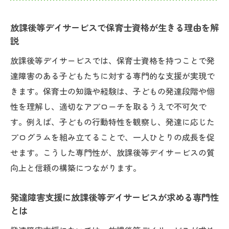
知識とは
放課後等デイサービスで保育士資格が生きる理由を解
発達障害児を支える児童指導員のやりがい
説
放課後等デイサービスで感じる児童指導員
放課後等デイサービスでは、保育士資格を持つことで発
のやりがい
達障害のある子どもたちに対する専門的な支援が実現で
発達障害児の成長を支える放課後等デイサ
きます。保育士の知識や経験は、子どもの発達段階や個
ービスの魅力
性を理解し、適切なアプローチを取るうえで不可欠で
保育士から見た児童指導員の役割と充実感
す。例えば、子どもの行動特性を観察し、発達に応じた
放課後等デイサービスで得られる成長の実
プログラムを組み立てることで、一人ひとりの成長を促
感と喜び
せます。こうした専門性が、放課後等デイサービスの質
児童指導員として放課後等デイサービスで
向上と信頼の構築につながります。
活躍するために
発達障害支援に放課後等デイサービスが求める専門性
子どもと向き合う放課後等デイサービスでの役
とは
割