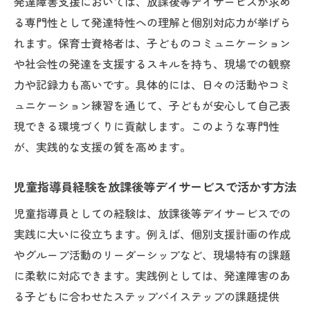
放課後等デイサービスで子どもと信頼を築
発達障害支援においては、放課後等デイサービスが求め
く方法
る専門性として発達特性への理解と個別対応力が挙げら
れます。保育士資格者は、子どものコミュニケーション
発達障害児と向き合うための放課後等デイ
や社会性の発達を支援するスキルを持ち、現場での観察
サービスの心構え
力や記録力も高いです。具体的には、日々の活動やコミ
保育士が実践する放課後等デイサービスで
ュニケーション練習を通じて、子どもが安心して自己表
の関わり方
現できる環境づくりに貢献します。このような専門性
児童指導員に求められる放課後等デイサー
が、実践的な支援の質を高めます。
ビスでの役割理解
放課後等デイサービスでの子ども支援の具
児童指導員経験を放課後等デイサービスで活かす方法
体策
児童指導員としての経験は、放課後等デイサービスでの
保育士から児童指導員へ転身するための心得
実践に大いに役立ちます。例えば、個別支援計画の作成
放課後等デイサービスで児童指導員へ転身
やグループ活動のリーダーシップなど、現場特有の課題
する際の心得
に柔軟に対応できます。実践例としては、発達障害のあ
保育士が放課後等デイサービスで意識すべ
る子どもに合わせたステップバイステップの課題提供