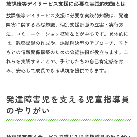
児童指導員任用資格と保育士資格の違いを
放課後等デイサービス支援に必要な実践的知識とは
放課後等デイサービスで活かす
放課後等デイサービス支援に必要な実践的知識は、発達
放課後等デイサービスで実務経験を積むた
障害に関する基礎知識、個別支援計画の立案・実行方
めのポイント
法、コミュニケーション技術などが中心です。具体的に
放課後等デイサービスにおける保育士と児童指
は、観察記録の作成や、課題解決型のアプローチ、子ど
導員の違い
もとの信頼関係構築のための会話技術が役立ちます。こ
放課後等デイサービスで保育士と児童指導
れらを実践することで、子どもたちの自己肯定感を育
員の役割を比較
み、安心して成長できる環境を提供できます。
発達障害支援での保育士と児童指導員の違
いを解説
発達障害児を支える児童指導員
放課後等デイサービスで重視される保育士
のやりがい
と児童指導員の違い
保育士資格と児童指導員任用資格、放課後
等デイサービスでの選び方
放課後等デイサービスで感じる児童指導員のやりがい