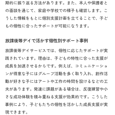
期的に振り返る方法があります。また、本人や保護者と
個性を支える児童指導員資格の重要性とは
の面談を通じて、家庭や学校での様子も確認します。こ
資格取得で学ぶ個性尊重の支援知識とは
うした情報をもとに個別支援計画を立てることで、子ど
児童指導員資格で広がる個性支援の幅
もの個性に合ったサポートが可能になります。
放課後等デイ資格取得後の個性支援実例
個性を伸ばすための資格取得のメリット
放課後等デイで活かす個性別サポート事例
多様な個性に寄り添う支援の工夫を解説
放課後等デイサービスでは、個性に応じたサポートが実
多様な個性に応じた支援法の工夫を紹介
践されています。理由は、子どもの特性に合った支援が
成長を加速させるからです。例えば、コミュニケーショ
児童指導員が行う多様性重視の支援実践例
ンが得意な子にはグループ活動を多く取り入れ、創作活
個性ごとに変える放課後等デイの対応策
動が好きな子にはアートや工作の時間を設けるなどの工
多様な個性への寄り添い方と現場の工夫
夫があります。発達に課題がある場合は、反復練習や小
個性を活かした柔軟な支援アイデア集
さな成功体験を積み重ねる支援が効果的です。こうした
事例により、子どもたちの個性を活かした成長支援が実
現できます。