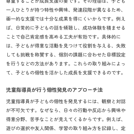
尊重することが成長支援の要です。その理由は、子ども
個性を活かす支援方法の基本的な考え方
一人ひとりが持つ特性や興味、発達段階が異なるため、
画一的な支援では十分な成果を得にくいからです。例え
放課後等デイの現場で個性を伸ばす工夫
ば、日常的に子どもの話を傾聴し、成功体験を積ませる
児童指導員が選ぶ個性尊重型アプローチ
ことで自己肯定感を高める工夫が有効です。具体的に
個性の違いを認める支援計画の立て方
は、子どもが得意な活動を見つけて役割を与える、失敗
子どもの個性を伸ばす声かけと関わり方
しても挑戦を称賛する、個別の課題に合わせた目標設定
実務経験を生かす児童指導員の仕事術
を行うなどの方法があります。これらの取り組みによっ
個性を見抜く児童指導員の実務経験活用法
て、子どもの個性を活かした成長を支援できるのです。
放課後等デイ現場の実体験から学ぶ個性支
援
児童指導員が行う個性発見のアプローチ法
仕事術を磨く児童指導員の個性対応スキル
児童指導員が子どもの個性を発見するには、観察と対話
個性を伸ばすための実務経験の積み方とは
が不可欠です。なぜなら、日々の行動や反応から興味や
得意分野、苦手なことが見えてくるからです。例えば、
実務経験で得た個性支援ノウハウの共有
遊びの選択や友人関係、学習の取り組み方を記録し、定
資格取得で広がる児童指導員の可能性