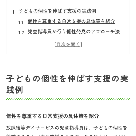
子どもの個性を伸ばす支援の実践例
個性を尊重する日常支援の具体策を紹介
児童指導員が行う個性発見のアプローチ法
放課後等デイで活かす個性別サポート事例
子どもの個性を引き出す実践活動の工夫
児童指導員が大切にする個性の見極め方
児童指導員が担う放課後等デイの役割とは
子どもの個性を伸ばす支援の実
個性を大切にする児童指導員の役割解説
践例
放課後等デイで求められる個性支援の使命
児童指導員が果たすチーム連携と個性理解
多様な個性に応じた放課後等デイの役割
個性を尊重する日常支援の具体策を紹介
児童指導員の仕事内容と個性支援の関係性
放課後等デイサービスの児童指導員は、子どもの個性を
個性を尊重した支援方法を考えるなら