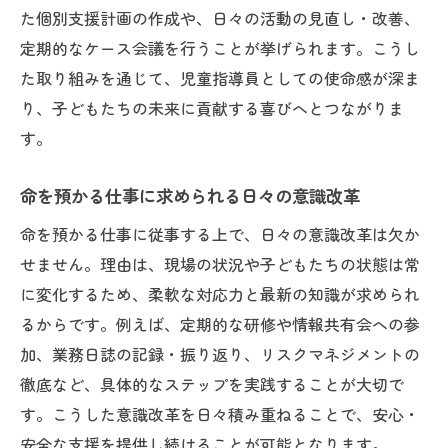
た個別支援計画の作成や、日々の活動の見直し・改善、
放課後等デイサービス現場での成長の始ま
定期的なケース会議を行うことが挙げられます。こうし
り
た取り組みを通じて、児童指導員としての使命感が深ま
命を預かる仕事で大切な初歩的なポイント
り、子どもたちの未来に貢献する喜びへとつながりま
未経験者が身につけたい児童指導員の資質
す。
児童指導員の使命とキャリア形成のヒント
命を預かる仕事に求められる日々の意識改革
命を預かる仕事が拓く児童指導員のキャリ
ア
命を預かる仕事に従事する上で、日々の意識改革は欠か
放課後等デイサービスで築く使命感と将来
せません。理由は、現場の状況や子どもたちの状態は常
像
に変化するため、柔軟な対応力と最新の知識が求められ
キャリアアップを意識した命を預かる働き
るからです。例えば、定期的な研修や情報共有会への参
方
加、業務日誌の記録・振り返り、リスクマネジメントの
徹底など、具体的なステップを実践することが大切で
児童指導員として成長するための学びと努
す。こうした意識改革を日々積み重ねることで、安心・
力
安全な支援を提供し続けることが可能となります。