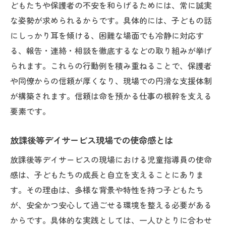
どもたちや保護者の不安を和らげるためには、常に誠実
い
な姿勢が求められるからです。具体的には、子どもの話
命を預かる仕事がもたらす現場のやりがい
にしっかり耳を傾ける、困難な場面でも冷静に対応す
とは
る、報告・連絡・相談を徹底するなどの取り組みが挙げ
児童指導員として得られる成長と学びの魅
られます。これらの行動例を積み重ねることで、保護者
力
や同僚からの信頼が厚くなり、現場での円滑な支援体制
放課後等デイサービスで感じる支援の喜び
が構築されます。信頼は命を預かる仕事の根幹を支える
子どもと向き合う命を預かる意義を実感す
要素です。
る瞬間
放課後等デイサービス現場での使命感とは
日々の関わりが生む児童指導員の誇りと責
任
放課後等デイサービスの現場における児童指導員の使命
未経験から始める命を預かる仕事の第一歩
感は、子どもたちの成長と自立を支えることにありま
す。その理由は、多様な背景や特性を持つ子どもたち
未経験から命を預かる仕事に挑戦するため
が、安全かつ安心して過ごせる環境を整える必要がある
に
からです。具体的な実践としては、一人ひとりに合わせ
児童指導員として働くための準備と心構え