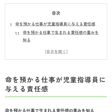
目次
命を預かる仕事が児童指導員に与える責任感
命を預かる仕事で生まれる責任感の重みを
知る
児童指導員として信頼を築く大切な心得
放課後等デイサービス現場での使命感とは
命を預かる仕事に求められる日々の意識改
革
命を預かる仕事が児童指導員に
江東区で児童指導員が直面する責任とは
与える責任感
放課後等デイサービスで生まれる成長の瞬間
命を預かる仕事が導く子どもの成長の瞬間
児童指導員の支援が変える日常の小さな変
命を預かる仕事で生まれる責任感の重みを知る