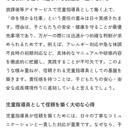
化
放課後等デイサービスで児童指導員として働く上で、
放課後等デイサービスで感じる成長の喜び
「命を預かる仕事」という責任の重みは日々実感されま
命を預かる仕事の現場で見守る笑顔の理由
す。理由は、子どもたちの安全・健康を守ることが最優
江東区で実感する子どもたちの変化と感動
先事項であり、万が一の際には迅速かつ的確な判断が求
江東区で児童指導員を目指す方への実情ガイド
められるためです。例えば、アレルギー対応や急な体調
命を預かる仕事を目指すための第一歩とは
不良時の初期対応など、具体的なマニュアルや研修内容
を徹底的に把握し、実践することが不可欠です。このよ
江東区で児童指導員になるための現実的な
うな積み重ねが、信頼される児童指導員としての基盤を
道
築きます。責任感を持つことは、子どもたちの安心・安
放課後等デイサービスで求められる資質や
全な成長環境作りに直結していると言えるでしょう。
資格
現場で役立つ命を預かる仕事の心得を解説
児童指導員として信頼を築く大切な心得
児童指導員の求人動向と必要な準備につい
児童指導員が信頼を築くためには、日々の丁寧なコミュ
て
ニケーションと一貫した対応が重要です。なぜなら、子
子どもたちと向き合う命を預かる現場のやりが