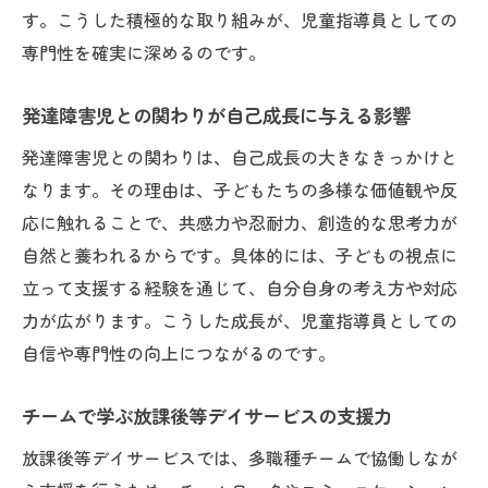
す。こうした積極的な取り組みが、児童指導員としての
日々の業務でやりがいを感じるポイントと
専門性を確実に深めるのです。
は
発達障害支援の現場で得られる専門性の実
発達障害児との関わりが自己成長に与える影響
感
発達障害児との関わりは、自己成長の大きなきっかけと
発達障害支援で広がる自分自身の可能性
なります。その理由は、子どもたちの多様な価値観や反
発達障害支援が児童指導員にもたらす成長
応に触れることで、共感力や忍耐力、創造的な思考力が
機会
自然と養われるからです。具体的には、子どもの視点に
放課後等デイサービスで見つける新たな挑
立って支援する経験を通じて、自分自身の考え方や対応
戦
力が広がります。こうした成長が、児童指導員としての
子どもと共に成長する喜びとやりがいの発
自信や専門性の向上につながるのです。
見
チームで学ぶ放課後等デイサービスの支援力
発達障害支援が広げる自己実現の可能性
放課後等デイサービスでは、多職種チームで協働しなが
児童指導員としてスキルアップできる理由