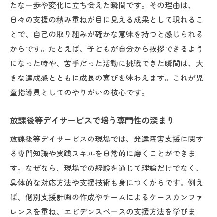
たな一歩や変化に立ち会えた瞬間です。その理由は、
児童指導員が実感する毎日の小さな変化
日々の支援の積み重ねが目に見える成果として現れるこ
発達障害支援を通じて得られる笑顔と信頼
とで、自己の取り組みが確かな意味を持つと感じられる
支援員として発達障害に寄り添う意義とは
からです。たとえば、子どもが自分から挨拶できるよう
発達障害支援の現場で感じる社会的意義
になった時や、苦手だった活動に挑戦できた瞬間は、大
児童指導員が果たす役割と求められる視点
きな達成感とともに成長の喜びを味わえます。これが児
放課後等デイサービスでの支援員の使命感
童指導員としてのやりがいの核心です。
発達障害児の未来を支える意義ある仕事
放課後等デイサービスで培う専門性の深まり
支援員同士で高め合う放課後等デイの価値
やりがいを実感する放課後等デイの現場から
放課後等デイサービスの現場では、発達障害支援に関す
る専門知識や実践スキルを日常的に磨くことができま
発達障害児の成長を身近に感じる感動体験
す。なぜなら、現場での経験を通じて理論だけでなく、
放課後等デイサービスでの達成感とやりが
具体的な対応方法や支援技術も身につくからです。例え
い
ば、個別支援計画の作成やチームによるケースカンファ
児童指導員の経験が支援力向上に繋がる理
レンスを重ね、エビデンスベースの支援方法を学びま
由