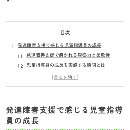
目次
発達障害支援で感じる児童指導員の成長
発達障害支援で磨かれる観察力と柔軟性
児童指導員の成長を実感する瞬間とは
放課後等デイサービスで培う専門性の深ま
り
発達障害児との関わりが自己成長に与える
影響
発達障害支援で感じる児童指導
チームで学ぶ放課後等デイサービスの支援
員の成長
力