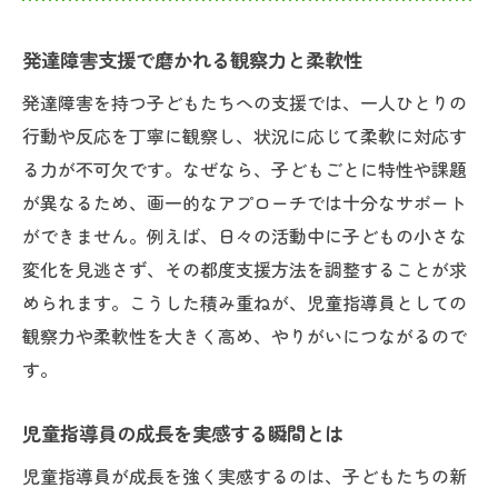
放課後等デイサービスで得るやりがいの本質
発達障害の子どもと築く信頼関係の大切さ
発達障害支援で磨かれる観察力と柔軟性
やりがいを感じる瞬間とその裏側にある努
発達障害を持つ子どもたちへの支援では、一人ひとりの
力
行動や反応を丁寧に観察し、状況に応じて柔軟に対応す
放課後等デイサービスでの小さな達成感の
る力が不可欠です。なぜなら、子どもごとに特性や課題
積み重ね
が異なるため、画一的なアプローチでは十分なサポート
発達障害支援で見える子どもの成長の軌跡
ができません。例えば、日々の活動中に子どもの小さな
児童指導員ならではのやりがいと魅力の発
変化を見逃さず、その都度支援方法を調整することが求
見
められます。こうした積み重ねが、児童指導員としての
子ども一人ひとりと向き合う毎日の喜び
観察力や柔軟性を大きく高め、やりがいにつながるので
発達障害児の個性を尊重する支援の喜び
す。
日々の関わりで感じる子どもの成長とやり
児童指導員の成長を実感する瞬間とは
がい
放課後等デイサービスで出会う感動の瞬間
児童指導員が成長を強く実感するのは、子どもたちの新