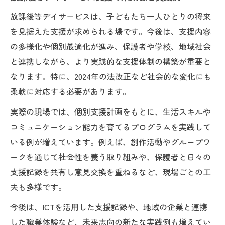
未来を考える個別支援計画の作り方と工夫
放課後等デイサービスは、子どもたち一人ひとりの将来
放課後等デイサービス支援計画における未
を見据えた支援が求められる場です。今後は、支援内容
来志向の要点
の多様化や個別最適化が進み、保護者や学校、地域社会
子ども主体の支援計画で未来を拓く実践例
と連携しながら、より実践的な支援体制の構築が重要と
個別支援計画を未来に活かす評価と振り返
なります。特に、2024年の法改正など社会的な変化にも
り方法
柔軟に対応する必要があります。
保護者と協働する未来重視の支援計画作成
実際の現場では、個別支援計画をもとに、生活スキルや
術
コミュニケーション能力を育てるプログラムを実践して
子どもの成長に寄り添う支援内容の工夫とは
いる例が増えています。例えば、創作活動やグループワ
成長段階ごとに考える放課後等デイサービ
ークを通じて社会性を養う取り組みや、保護者と日々の
ス支援内容
支援記録を共有し意見交換を重ねるなど、現場ごとの工
未来を考える視点で支援内容にアレンジを
夫も多様です。
加える方法
今後は、ICTを活用した支援記録や、地域の企業と連携
子ども主体の支援内容で自己肯定感を育む
した職業体験など、未来志向の新たな実践例も増えてい