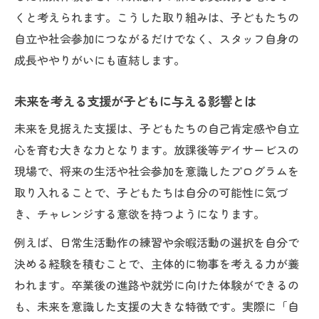
秘訣
くと考えられます。こうした取り組みは、子どもたちの
放課後等デイサービス支援内容の工夫と実
自立や社会参加につながるだけでなく、スタッフ自身の
践事例
成長ややりがいにも直結します。
子どもの未来を見据えた活動プログラムの
選び方
未来を考える支援が子どもに与える影響とは
自立支援活動が切り開く未来への可能性
未来を見据えた支援は、子どもたちの自己肯定感や自立
未来を考える自立支援活動の重要ポイント
心を育む大きな力となります。放課後等デイサービスの
放課後等デイサービスで行う自立支援の具
現場で、将来の生活や社会参加を意識したプログラムを
体例
取り入れることで、子どもたちは自分の可能性に気づ
き、チャレンジする意欲を持つようになります。
自立支援活動が未来を切り開くきっかけと
なる理由
例えば、日常生活動作の練習や余暇活動の選択を自分で
未来志向の自立支援と日常生活力アップの
決める経験を積むことで、主体的に物事を考える力が養
工夫
われます。卒業後の進路や就労に向けた体験ができるの
も、未来を意識した支援の大きな特徴です。実際に「自
支援員ができる未来につながる自立支援の