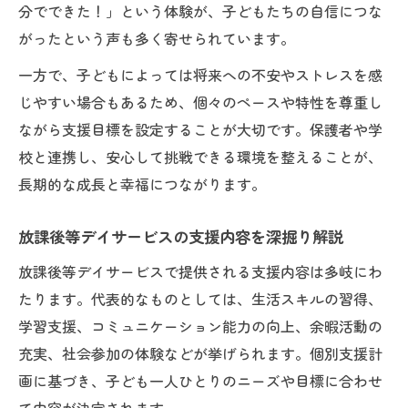
分でできた！」という体験が、子どもたちの自信につな
工夫
がったという声も多く寄せられています。
保護者や学校連携で実現する未来型支援
未来を考える保護者連携のポイントと実践
一方で、子どもによっては将来への不安やストレスを感
法
じやすい場合もあるため、個々のペースや特性を尊重し
ながら支援目標を設定することが大切です。保護者や学
学校と連携した放課後等デイサービス支援
校と連携し、安心して挑戦できる環境を整えることが、
の工夫
長期的な成長と幸福につながります。
保護者・学校との協働がもたらす未来志向
の支援
放課後等デイサービスの支援内容を深掘り解説
放課後等デイサービス支援で築く信頼と未
放課後等デイサービスで提供される支援内容は多岐にわ
来づくり
たります。代表的なものとしては、生活スキルの習得、
未来を考えるための効果的な連携・情報共
学習支援、コミュニケーション能力の向上、余暇活動の
有術
充実、社会参加の体験などが挙げられます。個別支援計
支援員目線で捉える放課後等デイの役割
画に基づき、子ども一人ひとりのニーズや目標に合わせ
未来を考える支援員の役割と実践ポイント