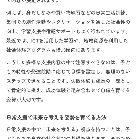
て内容が決定されます。
放課後等デイサービス支援員のやりがいと
例えば、身だしなみや買い物練習などの日常生活訓練、
成長
集団での創作活動やレクリエーションを通じた社会性の
支援員視点で未来を見据えた支援を行うコ
向上、学習支援や宿題サポートもよく行われています。
ツ
最近では、ICTを活用した学習や、地域資源を利用した
放課後等デイサービス現場での支援員の気
社会体験プログラムも増加傾向にあります。
づき
こうした多様な支援内容の中で注意すべきなのは、子ど
支援員が担う未来づくりへの貢献と工夫
もの特性や発達段階に応じて目標を設定し、無理のない
ステップで進めることです。失敗体験も成長の一部とし
て肯定的に捉え、成功体験と組み合わせて自信を育てる
姿勢が大切です。
日常支援で未来を考える姿勢を育てる方法
日常支援の中で「未来を考える」視点を持つことは、子
どもたちの自立や社会参加の基礎を作ります。そのため