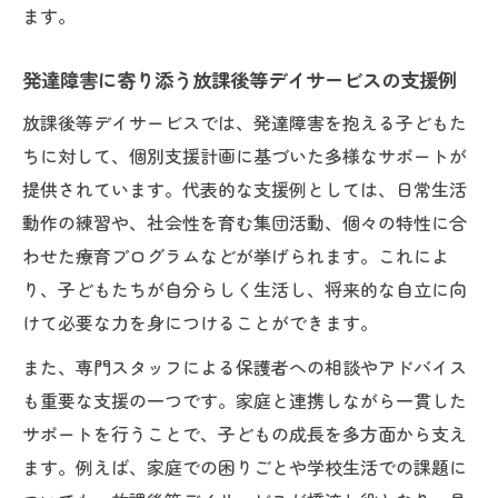
放課後等デイサービスを活用した新しい見
ます。
守り支援法
発達障害児の可能性を広げる専門的なサポ
発達障害に寄り添う放課後等デイサービスの支援例
ートとは
放課後等デイサービスでは、発達障害を抱える子どもた
障がいを抱える家庭が知っておきたい支援
ちに対して、個別支援計画に基づいた多様なサポートが
の最新情報
提供されています。代表的な支援例としては、日常生活
地域連携で実現する放課後等デイサービス
動作の練習や、社会性を育む集団活動、個々の特性に合
の魅力
わせた療育プログラムなどが挙げられます。これによ
り、子どもたちが自分らしく生活し、将来的な自立に向
成長を引き出す個別支援プログラムの工夫
けて必要な力を身につけることができます。
障がいを抱える子の成長を支える個別支援
プログラム
また、専門スタッフによる保護者への相談やアドバイス
発達障害児に合わせた療育活動の工夫ポイ
も重要な支援の一つです。家庭と連携しながら一貫した
ント
サポートを行うことで、子どもの成長を多方面から支え
ます。例えば、家庭での困りごとや学校生活での課題に
放課後等デイサービスでの個別計画作成の