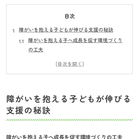
目次
障がいを抱える子どもが伸びる支援の秘訣
障がいを抱える子へ成長を促す環境づくり
の工夫
発達障害に寄り添う放課後等デイサービス
の支援例
見守る姿勢が障がいを抱える子に与える影
響とは
障がいを抱える子どもが伸びる
成長を見逃さないための放課後等デイサー
支援の秘訣
ビス活用法
障がいを抱える子どもの個性を伸ばすポイ
ント
障がいを抱える子へ成長を促す環境づくりの工夫