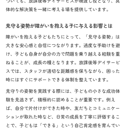
ついても、放課後等デイサービスが橋渡し役となり、具
流れ
体的な解決策を一緒に考える場を提供しています。
成長を実感するための具体的な支援プログ
ラム例
見守る姿勢が障がいを抱える子に与える影響とは
障がいを抱える子どもの強みを伸ばす実践
障がいを抱える子どもたちにとって、「見守る姿勢」は
方法
大きな安心感と自信につながります。過度な手助けを避
障がいを抱える家庭へ伝えたい成長のヒント
け、子ども自身が自分の力で問題を乗り越える経験を重
障がいを抱える子の成長に家庭でできるサ
ねることが、成長の糧となります。放課後等デイサービ
ポート方法
スでは、スタッフが適切な距離感を保ちながら、困った
保護者が知っておきたい発達障害児の変化
時にはすぐにサポートできる体制を整えています。
のサイン
見守りの姿勢を実践する際には、子どもの小さな成功体
見守ることで得られる成長の小さな気付き
験を見逃さず、積極的に認めることが重要です。例え
家庭と放課後等デイサービスの役割分担と
ば、自分で片付けができた時や、友だちとコミュニケー
は
ションが取れた時など、日常の成長を丁寧に評価するこ
悩みや不安を相談できる外部サポートの活
とで、子どもは「できる」という自己肯定感を育んでい