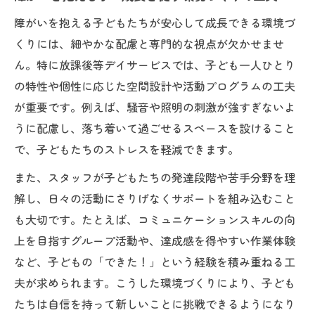
安心できる放課後等デイサービスの選び方
障がいを抱える子どもたちが安心して成長できる環境づ
障がいを抱える子へ安心感をもたらす施設
くりには、細やかな配慮と専門的な視点が欠かせませ
選びの基準
ん。特に放課後等デイサービスでは、子ども一人ひとり
発達障害児に適した放課後等デイサービス
の特性や個性に応じた空間設計や活動プログラムの工夫
の見極め方
が重要です。例えば、騒音や照明の刺激が強すぎないよ
スタッフ体制と支援内容で見る安心のポイ
うに配慮し、落ち着いて過ごせるスペースを設けること
ント
で、子どもたちのストレスを軽減できます。
放課後等デイサービス利用時の注意点と確
また、スタッフが子どもたちの発達段階や苦手分野を理
認事項
解し、日々の活動にさりげなくサポートを組み込むこと
障がいを抱える子どもが安心して通える環
も大切です。たとえば、コミュニケーションスキルの向
境の特徴
上を目指すグループ活動や、達成感を得やすい作業体験
発達障害児を見守る家庭外サポートの新常識
など、子どもの「できた！」という経験を積み重ねる工
障がいを抱える子の成長に家庭外サポート
夫が求められます。こうした環境づくりにより、子ども
が果たす役割
たちは自信を持って新しいことに挑戦できるようになり