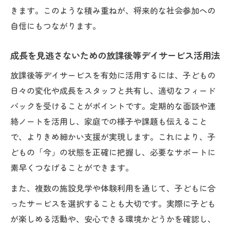
用例
きます。このような積み重ねが、将来的な社会参加への
放課後等デイサービスで叶う社会性育成とは
自信にもつながります。
障がいを抱える子が社会性を身につける支
成長を見逃さないための放課後等デイサービス活用法
援内容
発達障害児に適した集団活動の工夫ポイン
放課後等デイサービスを有効に活用するには、子どもの
ト
日々の変化や成長をスタッフと共有し、適切なフィード
見守りながら育てる自立へのステップ
バックを受けることがポイントです。定期的な面談や連
絡ノートを活用し、家庭での様子や課題も伝えること
放課後等デイサービスの社会性育成プログ
で、よりきめ細かい支援が実現します。これにより、子
ラム紹介
どもの「今」の状態を正確に把握し、必要なサポートに
障がいを抱える子どもの自信につながる体
素早くつなげることができます。
験
また、複数の施設見学や体験利用を通じて、子どもに合
ったサービスを選択することも大切です。実際に子ども
が楽しめる活動や、安心できる環境かどうかを確認し、