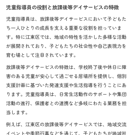
児童指導員になるための基本資格要件とは
児童指導員の役割と放課後等デイサービスの特徴
何か
児童指導員は、放課後等デイサービスにおいて子どもた
放課後等デイサービスで活かせる実務経験
ち一人ひとりの成長を支える重要な役割を担っていま
の重要性
す。特に江東区では、地域の特性を活かした多様な活動
児童指導員と放課後児童支援員の違いを知
が展開されており、子どもたちの社会性や自己表現力を
る
育む場として注目されています。
資格取得までのステップと学習ポイント
放課後等デイサービスの特徴は、学校終了後や休日に障
現場で役立つ児童指導員の研修内容を紹介
害のある児童が安心して過ごせる居場所を提供し、個別
働きやすさを重視した児童指導員の就職選び方
支援計画に基づいた発達支援や生活指導を行うことにあ
児童指導員に適した働きやすい職場の見極
ります。児童指導員は、日常生活動作のサポートや集団
め方
活動の進行、保護者との連携など多岐にわたる業務を担
放課後等デイサービスの勤務形態と特徴を
当します。
比較
例えば、江東区の放課後等デイサービスでは、地域交流
児童指導員の転職理由と長く働ける環境の
イベントや季節行事などを通じて、子どもたちが地域社