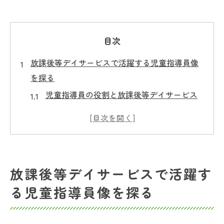
目次
放課後等デイサービスで活躍する児童指導員像
を探る
児童指導員の役割と放課後等デイサービス
の特徴
子ども支援における児童指導員の心構え
実践現場で求められる児童指導員の資質
児童指導員が伸ばすべきスキルと工夫とは
放課後等デイサービスで活躍す
放課後等デイサービスで児童指導員が大切
る児童指導員像を探る
にする視点
児童指導員に求められる資格と経験を徹底解説