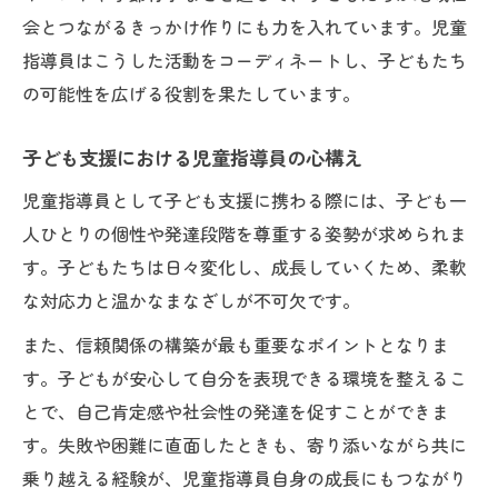
条件
会とつながるきっかけ作りにも力を入れています。児童
ワークライフバランスを叶える児童指導員
指導員はこうした活動をコーディネートし、子どもたち
の働き方
の可能性を広げる役割を果たしています。
職場選びで重視したい児童指導員のポイン
ト
子ども支援における児童指導員の心構え
江東区で目指す児童指導員キャリアの道しるべ
児童指導員として子ども支援に携わる際には、子ども一
江東区で児童指導員キャリアを築く魅力と
人ひとりの個性や発達段階を尊重する姿勢が求められま
は
す。子どもたちは日々変化し、成長していくため、柔軟
地域特性を生かした児童指導員の役割設定
な対応力と温かなまなざしが不可欠です。
江東区の放課後等デイサービスで求められ
また、信頼関係の構築が最も重要なポイントとなりま
る人材像
す。子どもが安心して自分を表現できる環境を整えるこ
児童指導員としてキャリアアップするため
とで、自己肯定感や社会性の発達を促すことができま
の準備
す。失敗や困難に直面したときも、寄り添いながら共に
乗り越える経験が、児童指導員自身の成長にもつながり
現場で生きる児童指導員のキャリア形成事