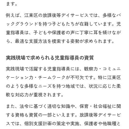
ます。
例
児童指導員なら知っておきたい人員配置の基準
例えば、江東区の放課後等デイサービスでは、多様なバ
児童指導員配置基準の基本ルールを押さえ
ックグラウンドを持つ子どもたちが在籍しています。児
る
童指導員は、子どもや保護者の声に丁寧に耳を傾けなが
ら、最適な支援方法を模索する姿勢が求められます。
放課後等デイサービスでの人員配置の実際
児童指導員の人数が支援に与える影響とは
実践現場で求められる児童指導員の資質
常勤・非常勤児童指導員の配置要件を解説
実践現場で活躍する児童指導員には、観察力・コミュニ
配置基準見直しと児童指導員への影響
ケーション力・チームワークが不可欠です。特に江東区
給料や待遇の現状に着目した児童指導員の実情
のような多様なニーズを持つ地域では、状況に応じた柔
児童指導員の給料相場と待遇のポイント
軟な対応力が重視されます。
放課後等デイサービスにおける給与体系の
また、法令に基づく適切な知識や、保育・社会福祉に関
特徴
する資格も資質の一部といえます。放課後等デイサービ
児童指導員に多い福利厚生や働き方支援策
スでは、個別支援計画の策定や実施、保護者や他職種と
実際に働く児童指導員の待遇満足度はどう