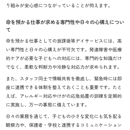
割の違い
り組みが安心感につながっていることが伺えます。
命を預かる仕事で考える療育との支援体制
の比較
命を預かる仕事が求める専門性や日々の心構えについ
て
放課後等デイサービスと療育の目的や支援
内容の違い
命を預かる仕事としての放課後等デイサービスには、高
利用対象や支援内容における基本の理解
い専門性と日々の心構えが不可欠です。発達障害や医療
的ケアが必要な子どもへの対応には、専門的な知識だけ
命を預かる仕事における利用対象と支援内
でなく、柔軟な判断力や冷静な対応力が求められます。
容の基本
放課後等デイサービスで支援する子どもの
また、スタッフ同士で情報共有を徹底し、緊急時には即
特徴と理解
座に連携できる体制を整えておくことも重要です。たと
命を預かる仕事が担う放課後等デイサービ
えば、アレルギー対応やけがの応急処置の訓練を定期的
スの役割
に実施し、万一の事態に備えています。
支援内容を知ることで見える命を預かる仕
日々の業務を通じて、子どもの小さな変化にも気を配る
事の価値
観察力や、保護者・学校と連携するコミュニケーション