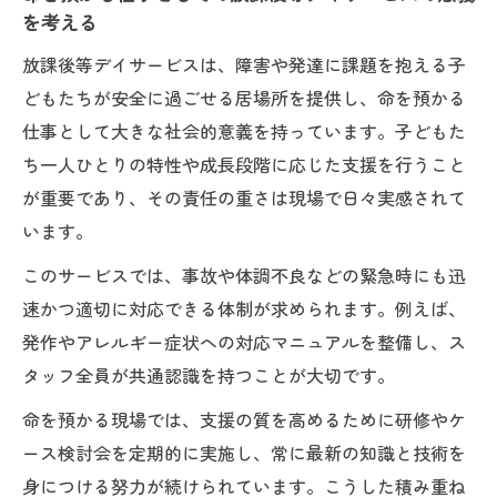
子どもとの信頼築く放課後等デイサービス体験
を考える
命を預かる仕事で実感する子どもとの信頼
放課後等デイサービスは、障害や発達に課題を抱える子
関係の築き方
どもたちが安全に過ごせる居場所を提供し、命を預かる
放課後等デイサービス体験から見る安心の
仕事として大きな社会的意義を持っています。子どもた
支援体制
ち一人ひとりの特性や成長段階に応じた支援を行うこと
子どもと共につくる命を預かる仕事の現場
が重要であり、その責任の重さは現場で日々実感されて
の絆
います。
命を預かる仕事の中で生まれる子どもとの
このサービスでは、事故や体調不良などの緊急時にも迅
信頼と安心
速かつ適切に対応できる体制が求められます。例えば、
体験談から学ぶ信頼と安心感の放課後等デ
発作やアレルギー症状への対応マニュアルを整備し、ス
イサービス
タッフ全員が共通認識を持つことが大切です。
命を預かる仕事ならではの責任と安心支援
命を預かる現場では、支援の質を高めるために研修やケ
命を預かる仕事が重視する責任感と支援の
ース検討会を定期的に実施し、常に最新の知識と技術を
在り方
身につける努力が続けられています。こうした積み重ね