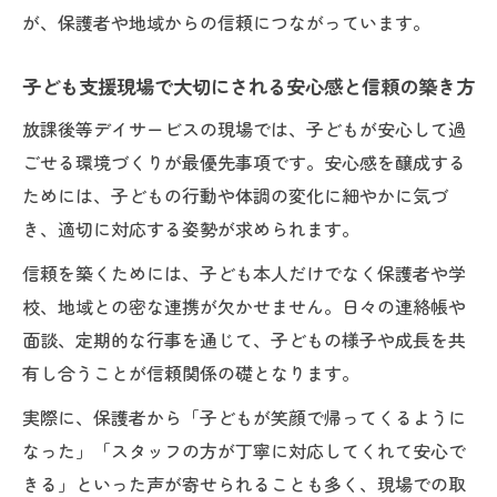
安心支援を実現するための命を預かる仕事
が、保護者や地域からの信頼につながっています。
の工夫
命を預かる仕事の現場に求められる安全対
子ども支援現場で大切にされる安心感と信頼の築き方
策と配慮
放課後等デイサービスの現場では、子どもが安心して過
子ども支援現場で大切な命を預かる仕事の
ごせる環境づくりが最優先事項です。安心感を醸成する
姿勢
ためには、子どもの行動や体調の変化に細やかに気づ
命を預かる仕事と放課後等デイサービスの
き、適切に対応する姿勢が求められます。
責任
信頼を築くためには、子ども本人だけでなく保護者や学
療育と放課後等デイサービスの違いを徹底解説
校、地域との密な連携が欠かせません。日々の連絡帳や
療育と命を預かる仕事の放課後等デイサー
面談、定期的な行事を通じて、子どもの様子や成長を共
ビスの違い
有し合うことが信頼関係の礎となります。
命を預かる仕事としてのサービス内容の違
実際に、保護者から「子どもが笑顔で帰ってくるように
いを解説
なった」「スタッフの方が丁寧に対応してくれて安心で
放課後等デイサービスと児童発達支援の役
きる」といった声が寄せられることも多く、現場での取