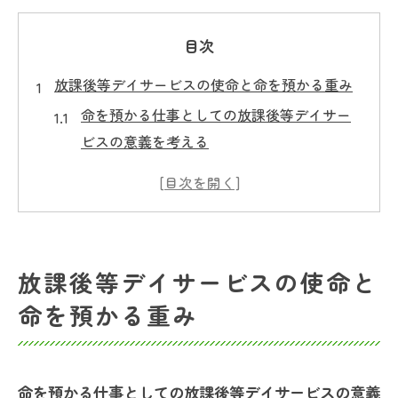
目次
放課後等デイサービスの使命と命を預かる重み
命を預かる仕事としての放課後等デイサー
ビスの意義を考える
子ども支援現場で大切にされる安心感と信
頼の築き方
命を預かる仕事が求める専門性や日々の心
構えについて
放課後等デイサービスの使命と
放課後等デイサービスの使命感と保護者へ
命を預かる重み
の安心提供
厚生労働省が示す命を預かる仕事の社会的
重要性
命を預かる仕事としての放課後等デイサービスの意義