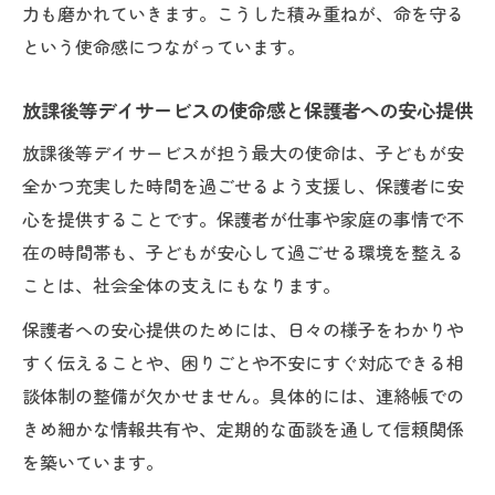
命を預かる仕事に必要な放課後等デイサー
力も磨かれていきます。こうした積み重ねが、命を守る
ビスの知識
という使命感につながっています。
不安なく任せるための支援体制と安全対策
放課後等デイサービスの使命感と保護者への安心提供
命を預かる仕事を支える放課後等デイサー
ビスの安全対策
放課後等デイサービスが担う最大の使命は、子どもが安
全かつ充実した時間を過ごせるよう支援し、保護者に安
保護者が安心できる命を預かる仕事の支援
心を提供することです。保護者が仕事や家庭の事情で不
体制とは
在の時間帯も、子どもが安心して過ごせる環境を整える
命を預かる仕事の現場で実践される安全管
ことは、社会全体の支えにもなります。
理の工夫
保護者への安心提供のためには、日々の様子をわかりや
不安なく任せられる命を預かる仕事の支援
すく伝えることや、困りごとや不安にすぐ対応できる相
の流れ
談体制の整備が欠かせません。具体的には、連絡帳での
命を預かる仕事で重視される体制づくりと
きめ細かな情報共有や、定期的な面談を通して信頼関係
配慮
を築いています。