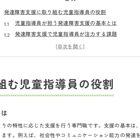
発達障害支援に取り組む児童指導員の役割
児童指導員が担う発達障害支援の基本とは
発達障害支援で児童指導員が注力する課題
支援センターとの連携で生まれる児童指導員の力
児童指導員の視点から見る発達障害支援制度
子どもに寄り添う児童指導員の支援の特徴
子ども一人ひとりと向き合う支援方法とは
組む児童指導員の役割
児童指導員が実践する個別支援の工夫とコツ
発達障害の子どもを支える支援方法の選び方
支援方法の幅を広げる児童指導員の役割
とは
発達障害支援方法の最新動向と児童指導員の対応
とりの特性に応じた支援を行う専門職です。支援の基本は
子どもの特性に応じた児童指導員の具体的アプロー
ります。例えば、社会性やコミュニケーション能力の発達