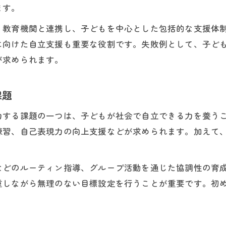
児童指導員ならではの発達障害支援実践例
ます。
現場で活きる児童指導員の発達障害支援実践例
・教育機関と連携し、子どもを中心とした包括的な支援体
児童指導員が取り組む支援現場の工夫と成功例
に向けた自立支援も重要な役割です。失敗例として、子ど
発達障害支援における児童指導員の具体的な活動
が求められます。
児童指導員が経験した子どもとの信頼関係づくり
支援例から学ぶ発達障害支援方法のポイント
課題
支援制度の最新動向を児童指導員が解説
力する課題の一つは、子どもが社会で自立できる力を養う
児童指導員が知っておきたい支援制度の変化
練習、自己表現力の向上支援などが求められます。加えて
発達障害支援制度の最新情報を児童指導員目線で整
支援金など福祉制度を活用する児童指導員の工夫
などのルーティン指導、グループ活動を通じた協調性の育
児童指導員が注目する支援センターと制度連携
重しながら無理のない目標設定を行うことが重要です。初
発達障害支援資格や新制度の現場活用例
安心できる環境づくりのヒントを探る