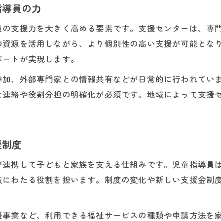
指導員の力
児童指導員が考える安心できる支援環境とは
発達障害支援で子どもと家族に必要な配慮
員の支援力を大きく高める要素です。支援センターは、専
支援センター活用と児童指導員の連携の重要性
の資源を活用しながら、より個別性の高い支援が可能とな
ポートが実現します。
児童指導員の視点で整える環境づくりのポイント
子どもが安心する発達障害支援方法の工夫
参加、外部専門家との情報共有などが日常的に行われてい
な連絡や役割分担の明確化が必須です。地域によって支援
発達障害支援で大切なことと資格の重要性
。
児童指導員が語る発達障害支援の大切な視点
支援資格の取得が児童指導員にもたらすメリット
援制度
発達障害支援における資格の選び方と活用法
児童指導員が大切にする支援姿勢と資格要件
が連携して子どもと家族を支える仕組みです。児童指導員
岐にわたる役割を担います。制度の変化や新しい支援金制
発達障害支援で必要な知識と資格取得の流れ
援事業など、利用できる福祉サービスの種類や申請方法を