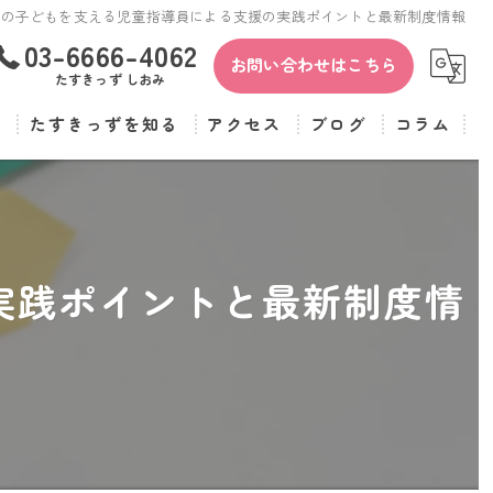
害の子どもを支える児童指導員による支援の実践ポイントと最新制度情報
03-6666-4062
お問い合わせはこちら
たすきっず しおみ
覧
たすきっずを知る
アクセス
ブログ
コラム
保育士
たすきっず
児童指導員
たすきっず しおみ
実践ポイントと最新制度情
正社員
パート
転職