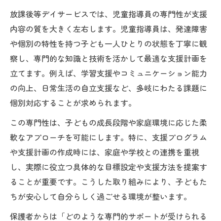
児童指導員の視点で読み解く支援内容の本質
放課後等デイサービスでは、児童指導員の専門性が支援
児童指導員が実践する放課後等デイサービ
内容の質を大きく左右します。児童指導員は、発達障害
ス支援内容
や個別の特性を持つ子ども一人ひとりの状態を丁寧に観
支援方針を深く理解する児童指導員の視点
察し、専門的な知識と技術を活かして最適な支援計画を
児童指導員が語る放課後等デイサービスの
立てます。例えば、学習支援やコミュニケーション能力
本質
の向上、日常生活の自立支援など、多岐にわたる課題に
放課後等デイサービス支援内容を具体例で
個別対応することが求められます。
紹介
この専門性は、子どもの成長段階や家庭環境に応じた柔
児童指導員が重視する個別支援計画と連携
軟なアプローチを可能にします。特に、支援プログラム
発達に寄り添う児童指導員の具体的な取り組み
や支援計画の作成時には、家庭や学校との連携を重視
事例
し、実際に役立つ具体的な目標設定や支援方法を提案す
児童指導員が導く放課後等デイサービス支
ることが重要です。こうした取り組みにより、子どもた
援の実例
ちが安心して自分らしく過ごせる環境が整います。
支援内容の工夫で発達を支える児童指導員
保護者からは「どのような専門的サポートが受けられる