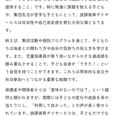
放課後等デイサービス支援計画例から学ぶ
提供すること」です。特に発達に課題を抱える子ども
ポイント
や、集団生活が苦手な子どもにとって、放課後等デイサ
社会性や自立を伸ばす支援の工夫を深掘り
ービスは社会性や自己肯定感を育む大切な場となりま
児童指導員が実践する社会性発達支援の工
す。
夫
例えば、集団活動や個別プログラムを通じて、子どもた
放課後等デイサービス支援で自立を促すポ
ちは他者との関わり方や自分の気持ちの伝え方を学びま
イント
す。また、児童指導員が寄り添いながら小さな達成感を
児童指導員が考える社会性と自立の両立支
積み重ねさせることで、子ども自身が「できた！」とい
援
う自信を持つことができます。これらは将来的な自立や
放課後等デイサービス支援プログラムで社
社会参加へとつながる重要な経験です。
会性を育てる方法
保護者や関係者からは「意味がないのでは？」という疑
児童指導員が見守る自立支援の現場事例
問も聞かれますが、実際には子どもの変化や成長を目の
当たりにし、「利用して良かった」との声が多く寄せら
れています。放課後等デイサービスは、子どもだけでな