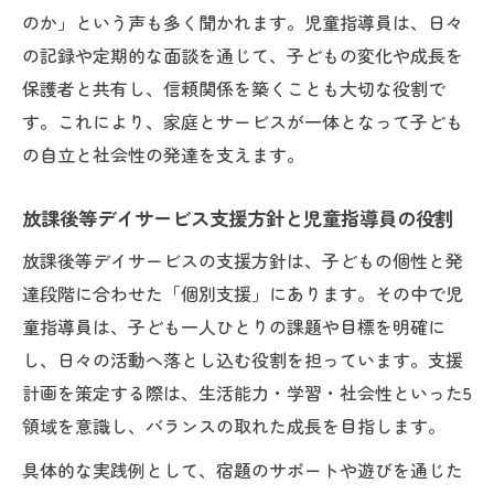
の現場技
のか」という声も多く聞かれます。児童指導員は、日々
放課後等デイサービスの支援記録と児童指
の記録や定期的な面談を通じて、子どもの変化や成長を
導員の工夫
保護者と共有し、信頼関係を築くことも大切な役割で
児童指導員が考える支援プログラム例の活
す。これにより、家庭とサービスが一体となって子ども
用法
の自立と社会性の発達を支えます。
放課後等デイサービス支援記録の書き方と
放課後等デイサービス支援方針と児童指導員の役割
実践例
支援方針に悩むなら知っておきたい放課後等デ
放課後等デイサービスの支援方針は、子どもの個性と発
イサービス
達段階に合わせた「個別支援」にあります。その中で児
児童指導員と考える放課後等デイサービス
童指導員は、子ども一人ひとりの課題や目標を明確に
支援方針
し、日々の活動へ落とし込む役割を担っています。支援
計画を策定する際は、生活能力・学習・社会性といった5
支援内容の違いを児童指導員がわかりやす
領域を意識し、バランスの取れた成長を目指します。
く解説
法改正2024年に対応した支援方針と児童指
具体的な実践例として、宿題のサポートや遊びを通じた