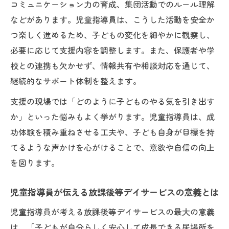
導員の役割
コミュニケーション力の育成、集団活動でのルール理解
などがあります。児童指導員は、こうした活動を安全か
放課後等デイサービス支援方針の選び方と
つ楽しく進めるため、子どもの変化を細やかに観察し、
ポイント
必要に応じて支援内容を調整します。また、保護者や学
児童指導員が支える個別支援計画の作成法
校との連携も欠かせず、情報共有や相談対応を通じて、
放課後等デイサービス選びで大切な支援計画の
継続的なサポート体制を整えます。
考え方
支援の現場では「どのように子どものやる気を引き出す
児童指導員が伝える放課後等デイサービス
か」といった悩みもよく挙がります。児童指導員は、成
支援計画の重要性
功体験を積み重ねさせる工夫や、子ども自身が目標を持
放課後等デイサービス支援計画のポイント
てるような声かけを心がけることで、意欲や自信の向上
と児童指導員の視点
を図ります。
支援計画作成に児童指導員が果たす役割と
は
児童指導員が伝える放課後等デイサービスの意義とは
児童指導員がすすめる支援計画の考え方と
児童指導員が考える放課後等デイサービスの最大の意義
流れ
は、「子どもが自分らしく安心して成長できる居場所を