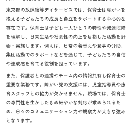
保育士が放課後等デイサービスで得る充実感と
東京都の放課後等デイサービスでは、保育士は障がいを
は
抱える子どもたちの成長と自立をサポートする中心的な
存在です。保育士は子ども一人ひとりの特性や発達段階
障がいを抱える子どもと築く信頼関係の魅
を理解し、日常生活や社会性の向上を目指した活動を計
力
画・実施します。例えば、日常の着替えや食事の介助、
放課後等デイサービスで得られる達成感と
集団活動でのサポートなどを通じて、子どもたちの自信
は
や達成感を育てる役割を担っています。
保育士が実感する障がい児支援のやりがい
また、保護者との連携やチーム内の情報共有も保育士の
子どもの変化を支える保育士の喜びと成長
重要な業務です。障がい児の支援には、児童指導員や療
保育士同士の連携で実感する仕事の意義
育スタッフとの協力が欠かせません。現場では、保育士
障がい児支援なら東京都の保育士職がおすすめ
の専門性を生かしたきめ細やかな対応が求められるた
東京都で保育士が障がい児支援を選ぶ理由
め、日々のコミュニケーション力や観察力が大きな強み
障がいを抱える子ども支援の仕事環境比較
となります。
東京都の保育士職に期待できる魅力とは