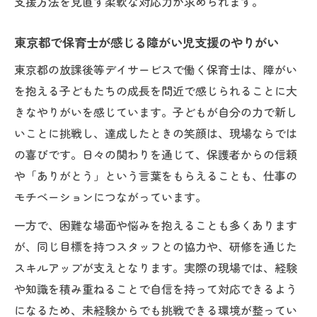
支援方法を見直す柔軟な対応力が求められます。
夫
待遇と家賃補助に注目する東京都保育士の現実
東京都で保育士が感じる障がい児支援のやりがい
障がいを抱える子ども支援で注目の家賃補
東京都の放課後等デイサービスで働く保育士は、障がい
助制度
を抱える子どもたちの成長を間近で感じられることに大
東京都の保育士待遇と家賃補助の実情を解
きなやりがいを感じています。子どもが自分の力で新し
説
いことに挑戦し、達成したときの笑顔は、現場ならでは
放課後等デイサービスでの福利厚生を比較
の喜びです。日々の関わりを通じて、保護者からの信頼
保育士が知っておきたい住宅手当のポイン
や「ありがとう」という言葉をもらえることも、仕事の
ト
モチベーションにつながっています。
障がいを抱える子ども支援職の収入面の特
一方で、困難な場面や悩みを抱えることも多くあります
徴
が、同じ目標を持つスタッフとの協力や、研修を通じた
資格や業務内容で迷う保育士向けのポイント解
スキルアップが支えとなります。実際の現場では、経験
説
や知識を積み重ねることで自信を持って対応できるよう
障がいを抱える子ども支援の必要資格を整
になるため、未経験からでも挑戦できる環境が整ってい