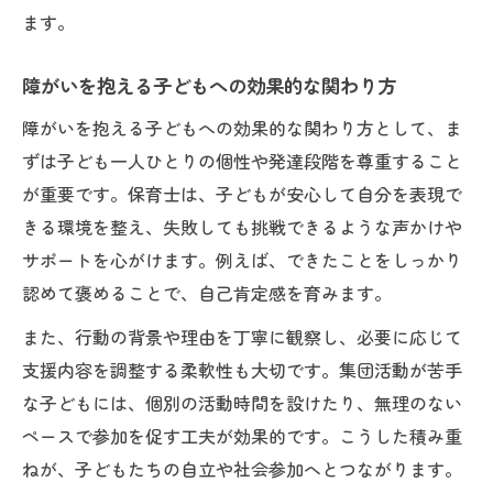
理
ます。
放課後等デイサービスと他施設の資格要件
障がいを抱える子どもへの効果的な関わり方
比較
保育士が知るべき障がい児支援の業務内容
障がいを抱える子どもへの効果的な関わり方として、ま
ずは子ども一人ひとりの個性や発達段階を尊重すること
資格取得で広がる障がい児支援のキャリア
が重要です。保育士は、子どもが安心して自分を表現で
保育士・児童指導員の違いと適性ポイント
きる環境を整え、失敗しても挑戦できるような声かけや
サポートを心がけます。例えば、できたことをしっかり
認めて褒めることで、自己肯定感を育みます。
また、行動の背景や理由を丁寧に観察し、必要に応じて
支援内容を調整する柔軟性も大切です。集団活動が苦手
な子どもには、個別の活動時間を設けたり、無理のない
ペースで参加を促す工夫が効果的です。こうした積み重
ねが、子どもたちの自立や社会参加へとつながります。