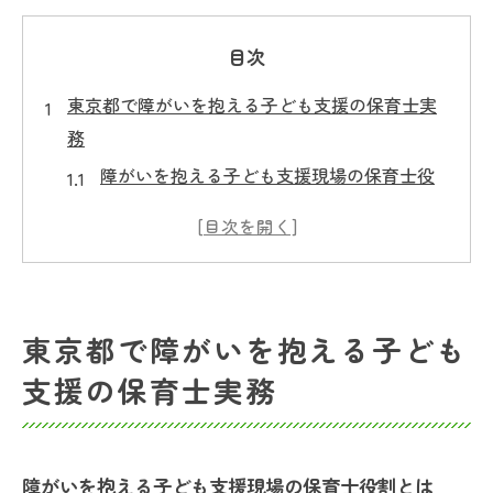
目次
東京都で障がいを抱える子ども支援の保育士実
務
障がいを抱える子ども支援現場の保育士役
割とは
放課後等デイサービスでの障がい児支援実
践例
東京都で保育士が感じる障がい児支援のや
東京都で障がいを抱える子ども
りがい
支援の保育士実務
障がいを抱える子どもへの効果的な関わり
方
保育士として求められる障がい理解と対応
障がいを抱える子ども支援現場の保育士役割とは
力