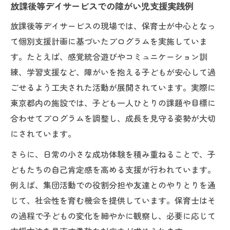
放課後等デイサービスでの障がい児支援実践例
保育士が語る東京都での障がい児支援体験
障がい児支援分野での保育士キャリアの広
放課後等デイサービスの現場では、保育士が中心となっ
がり
て個別支援計画に基づいたプログラムを実施していま
す。たとえば、感覚統合遊びやコミュニケーション訓
働きやすさ重視の放課後等デイサービス最新情
練、学習支援など、障がいを抱える子どもが安心して過
報
ごせるよう工夫された活動が展開されています。実際に
障がいを抱える子ども支援の働きやすい職
東京都内の施設では、子ども一人ひとりの課題や目標に
場選び
合わせてプログラムを調整し、成長を見守る姿勢が大切
保育士が注目する放課後等デイサービスの
にされています。
環境
さらに、日常の小さな成功体験を積み重ねることで、子
東京都で働きやすい障がい児支援の条件と
どもたちの自己肯定感を高める支援が行われています。
は
例えば、集団活動での役割分担や友達とのやりとりを通
保育士の働きやすさを支える制度やサポー
じて、社会性を育む機会を提供しています。保育士はそ
ト
の過程で子どもの変化を細やかに観察し、必要に応じて
障がいを抱える子どもと向き合う現場の工