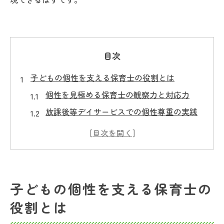
目次
子どもの個性を支える保育士の役割とは
個性を見極める保育士の観察力と対応力
放課後等デイサービスでの個性尊重の実践
例
子ども一人ひとりの個性に寄り添う支援法
個性を伸ばす保育士に求められる資質とは
個性と放課後等デイサービス保育士の役割
子どもの個性を支える保育士の
放課後等デイサービスで個性を伸ばす秘訣
役割とは
個性を活かす放課後等デイサービスの工夫