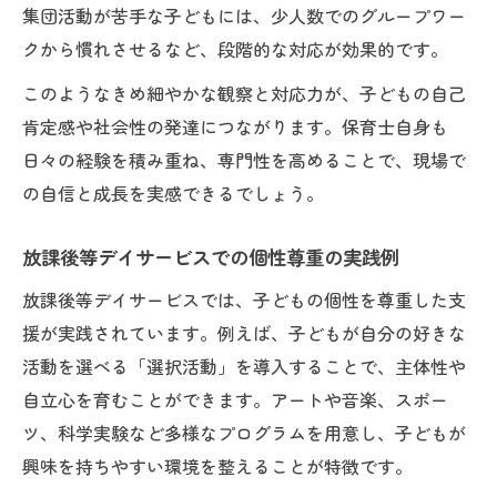
術
集団活動が苦手な子どもには、少人数でのグループワー
クから慣れさせるなど、段階的な対応が効果的です。
個性を伸ばすための保育士の指導のコツ
放課後等デイサービスならではの個別対応
このようなきめ細やかな観察と対応力が、子どもの自己
肯定感や社会性の発達につながります。保育士自身も
個性を大切にする個別対応の方法と注意点
日々の経験を積み重ね、専門性を高めることで、現場で
保育士が工夫する放課後等デイサービスの
の自信と成長を実感できるでしょう。
個別支援
個性を活かした個別支援計画の作り方
放課後等デイサービスでの個性尊重の実践例
放課後等デイサービスにおける個性と配慮
放課後等デイサービスでは、子どもの個性を尊重した支
例
援が実践されています。例えば、子どもが自分の好きな
個別対応で子どもの個性が伸びる理由
活動を選べる「選択活動」を導入することで、主体性や
子どもの可能性を広げる療育アプローチ
自立心を育むことができます。アートや音楽、スポー
個性を活かす療育プログラムの工夫と実践
ツ、科学実験など多様なプログラムを用意し、子どもが
保育士による個性重視の療育アプローチと
興味を持ちやすい環境を整えることが特徴です。
は