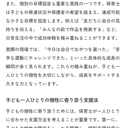
また、個別の目標設定も重要な実践の一つです。保育士
放課後等デイサービスでの個性に合わせた
は子どもの発達状況や保護者の希望を踏まえ、達成可能
支援例
な小さな目標を設定します。例えば「友だちに自分の気
個性と成長を促す療育活動のポイント
持ちを伝える」「みんなの前で作品を発表する」など、
子どもの個性を伸ばす療育の最新トレンド
日常生活の中で成功体験を積み重ねることができます。
自分らしく育つための保育士の工夫
実際の現場では、「今日は自分でおやつを選べた」「苦
個性を尊重する保育士の声かけとサポート
手な運動にチャレンジできた」といった具体的な成長の
術
瞬間が多く見られます。これらの積み重ねが、子ども一
放課後等デイサービスでの個性伸長の工夫
人ひとりの個性を大切にしながら、成長をサポートする
例
大きな力となっています。
保育士が実践する自分らしさを育む支援法
子ども一人ひとりの個性に寄り添う支援法
個性に寄り添う環境づくりとその効果
子どもの個性に寄り添うためには、保育士が一人ひとり
保育士自身も個性を活かして成長する方法
に合わせた支援方法を考えることが重要です。第一に、