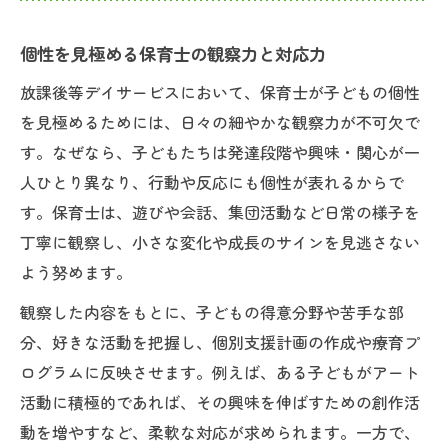
保育士が実践する個性伸長の支援ポイント
放課後等デイサービスでの個性を伸ばす活
個性を見極める保育士の観察力と対応力
動例
放課後等デイサービスにおいて、保育士が子どもの個性
個性を尊重するための保育士の考え方と姿
を見極めるためには、日々の細やかな観察力が不可欠で
勢
す。なぜなら、子どもたちは発達段階や興味・関心が一
子どもの個性が光る放課後等デイサービス
人ひとり異なり、行動や反応にも個性が表れるからで
の魅力
す。保育士は、遊びや会話、集団活動など日常の様子を
個性重視の保育士が実践する支援方法
丁寧に観察し、小さな変化や成長のサインを見逃さない
保育士が個性重視で行う日々の関わり方
よう努めます。
個性を尊重する支援プランの立て方ポイン
観察した内容をもとに、子どもの得意分野や苦手な部
ト
分、好きな活動を把握し、個別支援計画の作成や療育プ
放課後等デイサービスにおける個性支援事
ログラムに反映させます。例えば、ある子どもがアート
例
活動に積極的であれば、その興味を伸ばすための創作活
個性を活かす保育士のコミュニケーション
動を増やすなど、柔軟な対応が求められます。一方で、