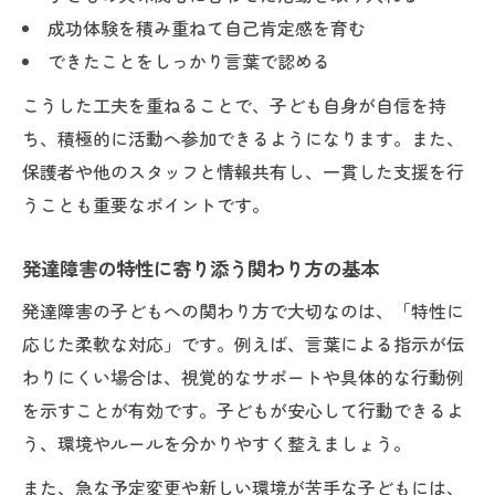
命を預かる仕事での保護者連携の重要性
成功体験を積み重ねて自己肯定感を育む
発達障害児の家庭と施設をつなぐ支援体制
できたことをしっかり言葉で認める
子どもの安心感を育む保護者との関わり方
こうした工夫を重ねることで、子ども自身が自信を持
発達障害児支援に活きる情報共有と協働
ち、積極的に活動へ参加できるようになります。また、
命を預かる仕事で心がけたい信頼構築の工
保護者や他のスタッフと情報共有し、一貫した支援を行
夫
うことも重要なポイントです。
発達障害の特性に寄り添う関わり方の基本
発達障害の子どもへの関わり方で大切なのは、「特性に
応じた柔軟な対応」です。例えば、言葉による指示が伝
わりにくい場合は、視覚的なサポートや具体的な行動例
を示すことが有効です。子どもが安心して行動できるよ
う、環境やルールを分かりやすく整えましょう。
また、急な予定変更や新しい環境が苦手な子どもには、