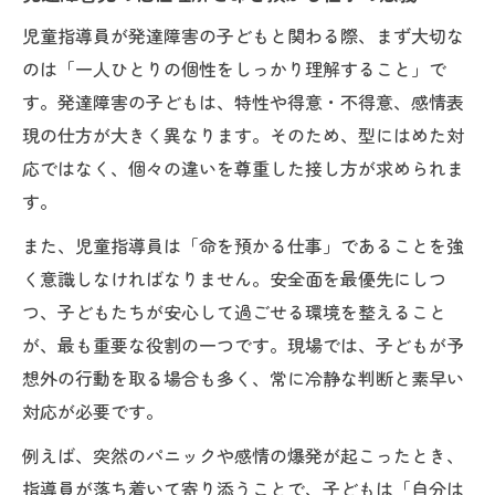
命を預かる仕事で大切な自己管理と振り返
児童指導員が発達障害の子どもと関わる際、まず大切な
り
のは「一人ひとりの個性をしっかり理解すること」で
子どもの安全を守るための観察力と判断力
す。発達障害の子どもは、特性や得意・不得意、感情表
発達障害児支援に活かす専門性と実経験
現の仕方が大きく異なります。そのため、型にはめた対
発達障害児と信頼を築くための接し方ガイド
応ではなく、個々の違いを尊重した接し方が求められま
命を預かる仕事として信頼形成の第一歩
す。
発達障害の子どもと距離感を縮める接し方
また、児童指導員は「命を預かる仕事」であることを強
子どもが安心できる声かけと態度の実践
く意識しなければなりません。安全面を最優先にしつ
発達障害の特性を尊重した関わり方の工夫
つ、子どもたちが安心して過ごせる環境を整えること
が、最も重要な役割の一つです。現場では、子どもが予
命を預かる仕事に通じる丁寧なコミュニケ
想外の行動を取る場合も多く、常に冷静な判断と素早い
ーション
対応が必要です。
発達障害の子と向き合う現場で大切な配慮
例えば、突然のパニックや感情の爆発が起こったとき、
命を預かる仕事で求められる配慮のポイン
指導員が落ち着いて寄り添うことで、子どもは「自分は
ト