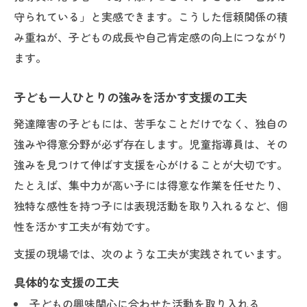
守られている」と実感できます。こうした信頼関係の積
発達障害児の安心感を重視した環境づくり
み重ねが、子どもの成長や自己肯定感の向上につながり
子どもの行動を理解するための観察視点
ます。
発達障害児の感情に寄り添う支援の工夫
命を預かる仕事で意識したい情報共有のコ
子ども一人ひとりの強みを活かす支援の工夫
ツ
発達障害の子どもには、苦手なことだけでなく、独自の
関わりが変わる発達障害児への声かけ工夫集
強みや得意分野が必ず存在します。児童指導員は、その
命を預かる仕事で実感する声かけの大切さ
強みを見つけて伸ばす支援を心がけることが大切です。
発達障害 声かけ変換表の活用アイデア
たとえば、集中力が高い子には得意な作業を任せたり、
子どもが安心する発達障害児への言葉選び
独特な感性を持つ子には表現活動を取り入れるなど、個
性を活かす工夫が有効です。
発達障害の子どもに伝わる接し方の工夫
命を預かる仕事だからこそ丁寧な言葉が重
支援の現場では、次のような工夫が実践されています。
要
具体的な支援の工夫
保護者と連携し子どもの安心感を高める方法
子どもの興味関心に合わせた活動を取り入れる