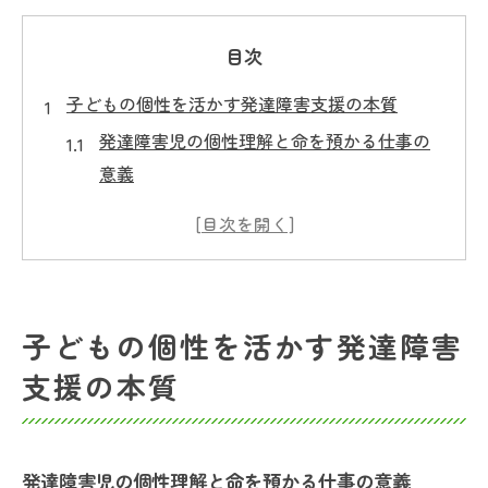
目次
子どもの個性を活かす発達障害支援の本質
発達障害児の個性理解と命を預かる仕事の
意義
子ども一人ひとりの強みを活かす支援の工
夫
発達障害の特性に寄り添う関わり方の基本
命を預かる仕事に求められる柔軟な対応力
子どもの個性を活かす発達障害
発達障害の子どもとの信頼関係を築く姿勢
支援の本質
命を預かる仕事に必要な心構えとは何か
命を預かる仕事に求められる責任感と配慮
発達障害児と向き合う際の心構えの整え方
発達障害児の個性理解と命を預かる仕事の意義