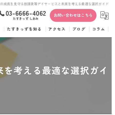
害の成長を見守る放課後等デイサービスと未来を考える最適な選択ガイド
03-6666-4062
お問い合わせはこちら
たすきっず しおみ
覧
たすきっずを知る
アクセス
ブログ
コラム
保育士
たすきっず
児童指導員
たすきっず しおみ
来を考える最適な選択ガイ
正社員
パート
転職