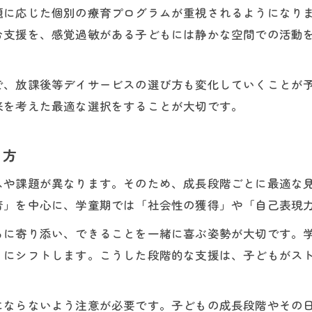
安心できる放課後の環境を整えるには
題に応じた個別の療育プログラムが重視されるようになり
未来を考える安心できる放課後環境の作り方
む支援を、感覚過敏がある子どもには静かな空間での活動
発達障害児が安心して過ごすための工夫と配慮
放課後等デイサービスでの安全な見守り体制
で、放課後等デイサービスの選び方も変化していくことが
来を考えた最適な選択をすることが大切です。
成長を支える空間とスタッフの役割について
見守ることが子どもの安心につながる理由
り方
将来を見据えた家庭との連携ポイント
未来を考える家庭と施設の連携強化法
スや課題が異なります。そのため、成長段階ごとに最適な
発達障害児の成長支援における家庭と見守りのコツ
着」を中心に、学童期では「社会性の獲得」や「自己表現
放課後等デイサービスと家庭でできる連携実例
ちに寄り添い、できることを一緒に喜ぶ姿勢が大切です。
見守る立場から見た円滑な情報共有のポイント
りにシフトします。こうした段階的な支援は、子どもがス
成長を支える家庭と施設の協力体制の築き方
にならないよう注意が必要です。子どもの成長段階やその