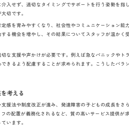
子どもの成長を第一に考える選び方の秘訣
に介入せず、適切なタイミングでサポートを行う姿勢を指
放課後等デイサービスの価値を再発見
が大切です。
発達障害児の成長を支える放課後等デイサービスの
肯定感を育みやすくなり、社会性やコミュニケーション能
未来を考えるとき知っておきたいデイサービスの価
動する機会を増やし、その結果についてスタッフが温かく
見守る支援の本質と施設選びのポイント
放課後等デイサービスで実感できる成長の変化
適切な支援や声かけが必要です。例えば急なパニックやト
発達障害児の未来を拓く支援が生む安心感
心できるよう配慮することが求められます。こうしたバラ
子どもの笑顔へつながる成長支援の極意
発達障害児が笑顔になる成長支援の秘訣
来を考える
見守ることがもたらす子どもの未来への自信
放課後等デイサービスで育まれる自己肯定感
い支援法や制度改正が進み、発達障害の子どもの成長をさ
未来を考える支援が子どもの成長を加速させる理由
タッフの配置が義務化されるなど、質の高いサービス提供が
っています。
成長につながる具体的なサポート内容とは