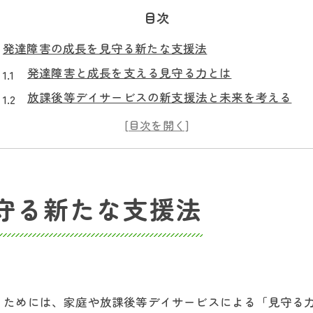
目次
発達障害の成長を見守る新たな支援法
発達障害と成長を支える見守る力とは
放課後等デイサービスの新支援法と未来を考える
子どもの成長段階別に見る最適な見守り方
未来を考える保護者が知るべき支援の特徴
発達障害児成長のための放課後等デイサービス活用
未来を考える親に役立つ選び方とは
守る新たな支援法
発達障害児の未来を考えるデイサービス比較術
成長を見守るための施設選びのチェックポイント
見学予約の適切なタイミングと準備とは
放課後等デイサービス選びで未来を見据える視点
くためには、家庭や放課後等デイサービスによる「見守る