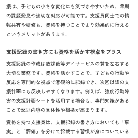
資格を活かす瞬間が放課後等デイ支援を変
援は、子どもの小さな変化にも気づきやすいため、早期
える
の課題発見や適切な対応が可能です。支援員同士での情
報共有や研修も、資格を持つことでより効果的に行える
支援員資格が光る現場の具体的なエピソー
というメリットがあります。
ド
放課後等デイサービス支援内容に資格が活
支援記録の書き方にも資格を活かす視点をプラス
きる場面
支援記録の作成は放課後等デイサービスの質を左右する
資格を活かす工夫で子どもが成長を実感す
大切な業務です。資格を活かすことで、子どもの行動や
る時
反応を専門的な視点で客観的に記録でき、次回以降の支
資格を活かす支援員が見逃さない変化の兆
援計画にも反映しやすくなります。例えば、強度行動障
し
害の支援計画シートを活用する場合も、専門知識がある
ことで記述内容の具体性や根拠が高まります。
資格を持つ支援員は、支援記録の書き方においても「事
実」と「評価」を分けて記載する習慣が身についている