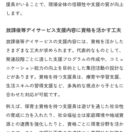
方法
援員がいることで、現場全体の信頼性や支援の質が向上
放課後等デイサービス支援員が挑む新たな
します。
資格活用
放課後等デイサービス支援内容に資格を活かす工夫
資格を活かす工夫で生まれる子どもへの配
慮
放課後等デイサービスの支援内容には、資格を活かした
支援プログラムに資格を活かす発想を取り
さまざまな工夫が求められます。代表的なものとして、
入れる
発達段階ごとに適した支援プログラムの作成や、コミュ
ニケーション能力の向上を目的とした集団活動の設計な
グレーゾーン対応に役立つ資格の知識
どがあります。資格を持つ支援員は、療育や学習支援、
資格を活かす知識でグレーゾーンの子を支
生活スキルの習得支援など、多角的な視点から子どもに
援
合わせた対応が可能です。
支援員資格が生きるグレーゾーン対応の実
際
例えば、保育士資格を持つ支援員は遊びを通じた社会性
の育成に力を入れたり、社会福祉士は家庭環境や地域資
放課後等デイサービス支援内容に資格がど
源との連携を強化したりと、資格ごとに得意分野を活か
う役立つか