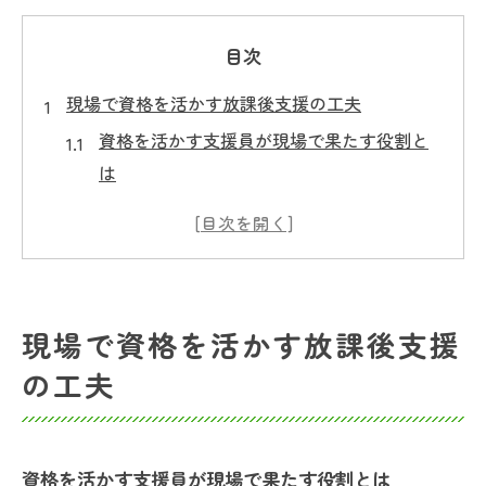
目次
現場で資格を活かす放課後支援の工夫
資格を活かす支援員が現場で果たす役割と
は
放課後等デイサービス支援内容に資格を活
かす工夫
資格を活かすことで高まる放課後支援の質
支援記録の書き方にも資格を活かす視点を
現場で資格を活かす放課後支援
プラス
の工夫
放課後デイサービスの支援員資格が生む安
心感
子ども理解と資格活用が生きる支援例
資格を活かす支援員が現場で果たす役割とは