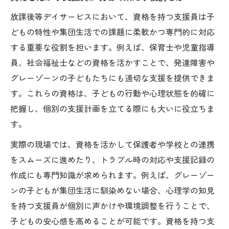
資格を活かす支援で子どもの特性を深く理
放課後等デイサービスにおいて、資格を持つ支援員は子
解
どもの特性や集団生活での課題に柔軟かつ専門的に対応
支援員資格が生きる放課後等デイサービス
する重要な役割を担います。例えば、保育士や児童指導
の対応例
員、社会福祉士などの資格を活かすことで、発達障害や
放課後等デイサービス支援内容に合わせた
グレーゾーンの子どもたちにも適切な支援を提供できま
資格活用
す。これらの資格は、子どもの行動や心理状態を的確に
グレーゾーンの子どもに資格を活かす支援
把握し、個別の支援計画を立てる際にも大いに役立ちま
のコツ
す。
児童発達支援との違いを資格を活かして見
実際の現場では、資格を活かして保護者や学校との連携
極める
をスムーズに進めたり、トラブル時の対応や支援記録の
柔軟な発想で挑む放課後デイの資格実践
作成にも専門知識が求められます。例えば、グレーゾー
資格を活かす柔軟な発想が支援に広がりを
ンの子どもが集団生活に馴染めない場合、心理学の知見
生む
を持つ支援員が個別に声かけや環境調整を行うことで、
支援内容と資格の強みを掛け合わせる実践
子どもの安心感を高めることが可能です。資格を持つ支