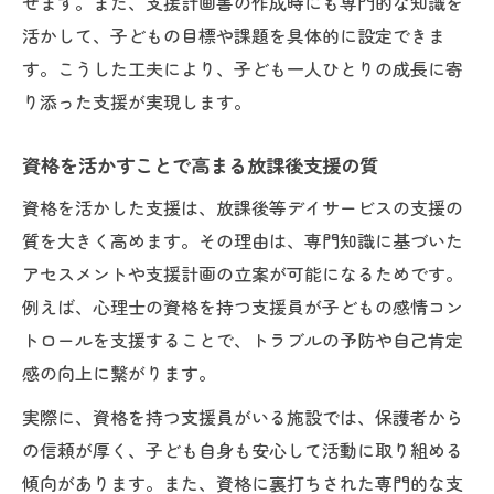
せます。また、支援計画書の作成時にも専門的な知識を
資格を活かすアセスメントがもたらす安心
活かして、子どもの目標や課題を具体的に設定できま
感
す。こうした工夫により、子ども一人ひとりの成長に寄
グレーゾーンの特性理解に資格を活かすコ
り添った支援が実現します。
ツ
支援員資格を強みに子どもに寄り添う
資格を活かすことで高まる放課後支援の質
資格を活かす支援員が寄り添う放課後等デ
資格を活かした支援は、放課後等デイサービスの支援の
イの現場
質を大きく高めます。その理由は、専門知識に基づいた
子ども一人ひとりに資格を活かす支援を実
アセスメントや支援計画の立案が可能になるためです。
践
例えば、心理士の資格を持つ支援員が子どもの感情コン
放課後等デイサービス支援員資格の強みを
トロールを支援することで、トラブルの予防や自己肯定
発揮
感の向上に繋がります。
資格を活かす姿勢が生む信頼関係の築き方
実際に、資格を持つ支援員がいる施設では、保護者から
保護者に安心感を与える資格を活かす支援
の信頼が厚く、子ども自身も安心して活動に取り組める
放課後等デイサービス支援で資格が光る瞬間
傾向があります。また、資格に裏打ちされた専門的な支