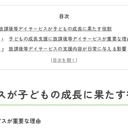
目次
放課後等デイサービスが子どもの成長に果たす役割
子どもの成長支援に放課後等デイサービスが重要な理
放課後等デイサービスの支援内容が日常に与える影響
支援員が子どもに寄り添い成長を見守る仕組み
放課後等デイサービスの療育が子どもの自信を育てる
子どもに必要な集団適応力の支援方法とは
支援員と共に築く子どもの健やかな日常づくり
スが子どもの成長に果たす
支援員と子どもが信頼関係を築くためのポイント
放課後等デイサービス支援員の具体的な役割と子ども
子どもの日常生活を豊かにする支援内容の工夫
ビスが重要な理由