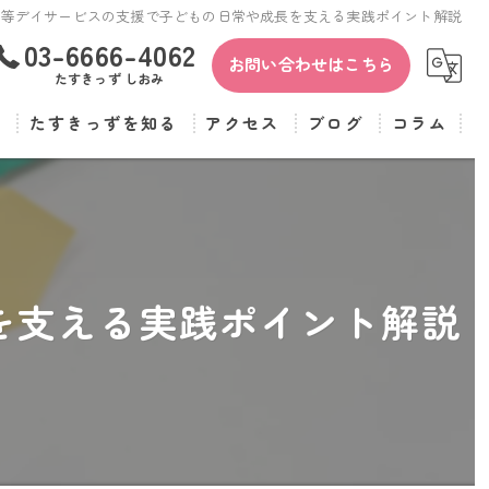
後等デイサービスの支援で子どもの日常や成長を支える実践ポイント解説
03-6666-4062
お問い合わせはこちら
たすきっず しおみ
覧
たすきっずを知る
アクセス
ブログ
コラム
保育士
たすきっず
児童指導員
たすきっず しおみ
正社員
を支える実践ポイント解説
パート
転職