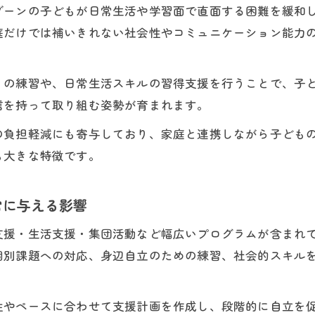
共に考える子どもへの支援プログラムの進め方
ゾーンの子どもが日常生活や学習面で直面する困難を緩和
支援員が子どもの困りごとに向き合う実践例
庭だけでは補いきれない社会性やコミュニケーション能力
子ども支援内容の実際に迫る制度理解のポイント
放課後等デイサービスの支援内容と制度の基礎理解
りの練習や、日常生活スキルの習得支援を行うことで、子
子ども一人ひとりに合う支援計画の作成ポイント
信を持って取り組む姿勢が育まれます。
支援内容が制度によってどのように決まるのか
の負担軽減にも寄与しており、家庭と連携しながら子ども
放課後等デイサービスと児童発達支援の違いを押さえ
も大きな特徴です。
子どもに合わせた支援内容を選ぶ際の注意点
グレーゾーンの子どもに必要な支援を見極めるには
常に与える影響
グレーゾーンの子ども支援に求められる現場の工夫
支援・生活支援・集団活動など幅広いプログラムが含まれ
子どもの特徴を見極めた柔軟な支援内容の実践
個別課題への対応、身辺自立のための練習、社会的スキル
支援員がグレーゾーンの子どもと向き合うコツ
放課後等デイサービスで見つかる支援のヒント
性やペースに合わせて支援計画を作成し、段階的に自立を