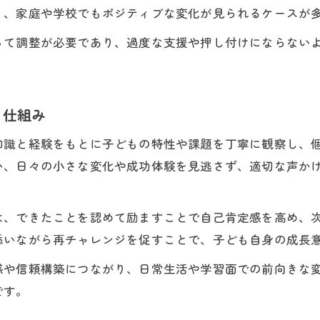
子どもの困りごとに合わせて支援内容を調整する方法
り、家庭や学校でもポジティブな変化が見られるケースが
児童発達支援との比較でわかる一人ひとりの支援選択
って調整が必要であり、過度な支援や押し付けにならない
児童発達支援と放課後等デイサービスの違いを理解す
子どもに合う支援内容の選び方と比較ポイント
支援員視点で考えるサービス選択の基準
る仕組み
放課後等デイサービスと児童発達支援の役割の違い
知識と経験をもとに子どもの特性や課題を丁寧に観察し、
子どもが安心できる支援環境を選ぶための工夫
い、日々の小さな変化や成功体験を見逃さず、適切な声か
実践から学ぶ子ども支援の工夫と利用価値の真実
子どもの成長を支える実践的な支援内容の工夫
は、できたことを認めて励ますことで自己肯定感を高め、
放課後等デイサービス利用で実感する子どもの変化
添いながら再チャレンジを促すことで、子ども自身の成長
支援員が伝える現場で役立つ支援のポイント
感や信頼構築につながり、日常生活や学習面での前向きな
子どもの日常に寄り添う支援内容の持つ意味
です。
実際の事例から学ぶ支援員と子どもの関わり方