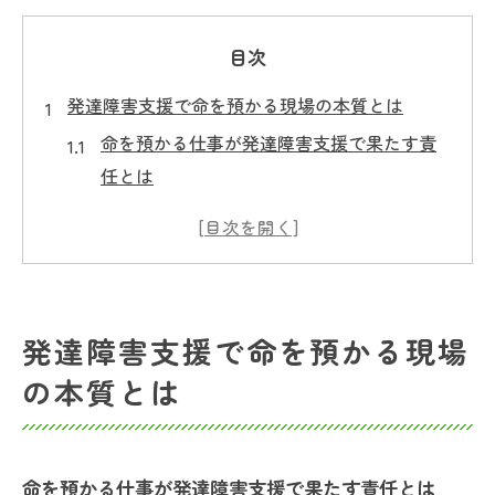
目次
発達障害支援で命を預かる現場の本質とは
命を預かる仕事が発達障害支援で果たす責
任とは
発達障害支援センターの現場が命を守る理
由
支援の現場で見える命への真摯な取り組み
方
発達障害支援で命を預かる現場
命を預かる仕事に必要な専門性と心構え
の本質とは
発達障害支援の現場で命と向き合う意義を
考える
命を託される支援の役割に迫る
命を預かる仕事が発達障害支援で果たす責任とは