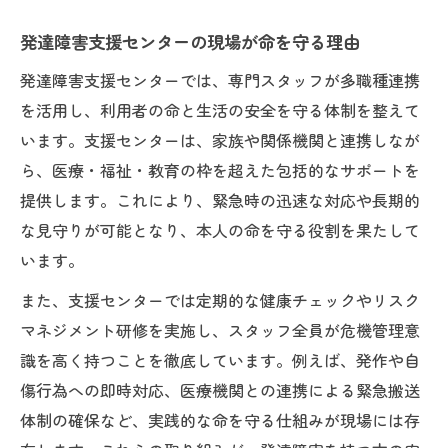
発達障害支援で命と向き合う責任を実感す
発達障害支援センターの現場が命を守る理由
る瞬間
発達障害支援センターでは、専門スタッフが多職種連携
命を守る仕事のやりがいと支援の工夫
を活用し、利用者の命と生活の安全を守る体制を整えて
命を預かる仕事が生む発達障害支援のやり
います。支援センターは、家族や関係機関と連携しなが
がい
ら、医療・福祉・教育の枠を超えた包括的なサポートを
支援現場で命を守るための創意工夫を解説
提供します。これにより、緊急時の迅速な対応や長期的
命を守る仕事に感じる喜びと支援方法の工
な見守りが可能となり、本人の命を守る役割を果たして
夫
います。
発達障害支援で命を守る仕事の魅力を実感
また、支援センターでは定期的な健康チェックやリスク
する
マネジメント研修を実施し、スタッフ全員が危機管理意
命を預かる仕事が支援の工夫を生み出す理
識を高く持つことを徹底しています。例えば、発作や自
由
傷行為への即時対応、医療機関との連携による緊急搬送
支援の現場が語る命を預かる意義
体制の確保など、実践的な命を守る仕組みが現場には存
命を預かる仕事の現場から見た発達障害支