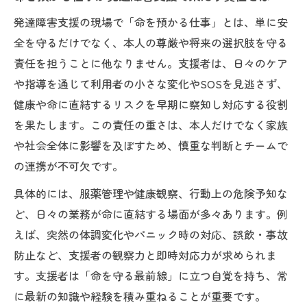
命を預かる仕事としての支援員の役割を深
発達障害支援の現場で「命を預かる仕事」とは、単に安
掘り
全を守るだけでなく、本人の尊厳や将来の選択肢を守る
発達障害支援センターが担う命のサポート
責任を担うことに他なりません。支援者は、日々のケア
の実際
や指導を通じて利用者の小さな変化やSOSを見逃さず、
命を守る支援の現場で重要な役割分担とは
健康や命に直結するリスクを早期に察知し対応する役割
命を託された現場で求められる支援スキル
を果たします。この責任の重さは、本人だけでなく家族
発達障害支援における命を預かる役割のや
や社会全体に影響を及ぼすため、慎重な判断とチームで
りがい
の連携が不可欠です。
現場で学ぶ発達障害支援の責任感
具体的には、服薬管理や健康観察、行動上の危険予知な
命を預かる仕事を通じて育まれる責任感と
ど、日々の業務が命に直結する場面が多々あります。例
は
えば、突然の体調変化やパニック時の対応、誤飲・事故
発達障害支援現場で求められる責任の重み
防止など、支援者の観察力と即時対応力が求められま
命を守る支援を続ける現場のリアルな声
す。支援者は「命を守る最前線」に立つ自覚を持ち、常
支援の現場で責任感が磨かれる理由
に最新の知識や経験を積み重ねることが重要です。