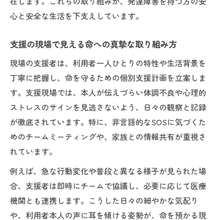
在します。これらの取り組みが、発達障害を持つ方の安
援の意義
心と安全な生活を下支えしています。
支援センターが伝える命を守る仕事の価値
支援の現場で見える命への真摯な取り組み方
発達障害支援現場が語る命と向き合う意義
とは
現場の支援者は、利用者一人ひとりの特性や生活背景を
命を預かる仕事で見える家族と本人の変化
丁寧に把握し、命を守るための個別支援計画を立案しま
支援現場で実感する命を守る仕事の意味
す。支援現場では、本人が伝えづらい体調不良や心理的
ストレスのサインを見逃さないよう、日々の観察と記録
命と向き合う発達障害支援の魅力を探る
が徹底されています。特に、非言語的なSOSに気づくた
命を預かる仕事が感じる発達障害支援の魅
めのチームミーティングや、家族との情報共有が重視さ
力
れています。
発達障害支援の現場で命と向き合う体験談
例えば、急な行動変化や普段と異なる様子が見られた場
命と向き合う仕事が支援者にもたらす成長
合、支援者は即時にチームで協議し、必要に応じて医療
発達障害支援で命を預かる誇りとやりがい
機関とも連携します。こうした日々の細やかな気配り
命を守る仕事を選んだ支援者の本音と魅力
や、利用者本人の声に耳を傾ける姿勢が、命を預かる現