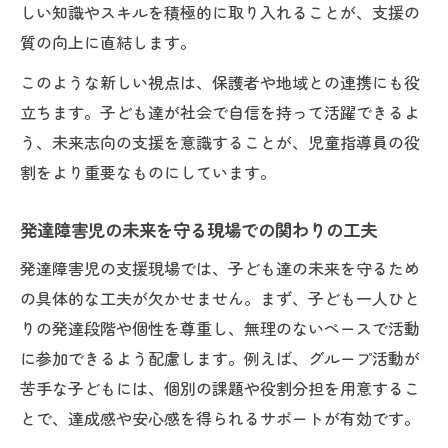
しい知識やスキルを積極的に取り入れることが、支援の
子ども達の未来のための保護者連携法
質の向上に直結します。
現場で役立つ子ども達の未来視点の関わり
このような新しい視点は、保護者や地域との連携にも役
方
立ちます。子ども達が社会で自信を持って活躍できるよ
発達障害児支援で大切な保護者への配慮
う、未来志向の支援を意識することが、児童指導員の役
未来志向で実践する発達障害児支援の極意
割をより重要なものにしています。
子ども達の未来を拓く発達障害支援の実践
策
発達障害児の未来を守る現場での関わりの工夫
未来志向で考える子ども達の成長支援法
発達障害児の支援現場では、子ども達の未来を守るため
発達障害児の未来を見据えた支援のコツ
の具体的な工夫が欠かせません。まず、子ども一人ひと
子ども達の未来を守る支援現場での工夫
りの発達段階や個性を尊重し、無理のないペースで活動
に参加できるよう配慮します。例えば、グループ活動が
実践から学ぶ子ども達の未来志向の支援術
苦手な子どもには、個別の課題や役割分担を用意するこ
とで、達成感や安心感を得られるサポートが有効です。