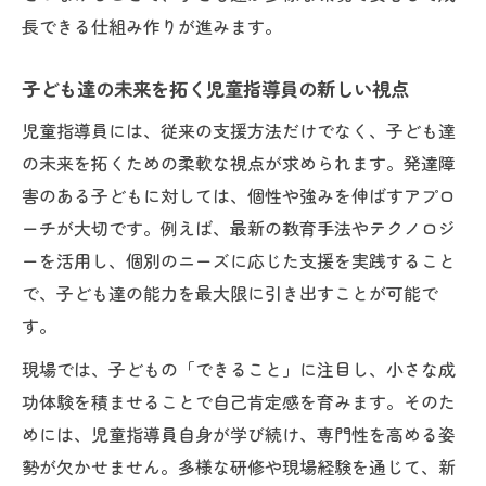
子ども達の未来のための個性尊重と支援方
長できる仕組み作りが進みます。
法
発達障害児の成長を導く関わり方の工夫
子ども達の未来を拓く児童指導員の新しい視点
子ども達の未来を意識した成長支援の心得
児童指導員には、従来の支援方法だけでなく、子ども達
大切な子ども達の未来へ導く支援のコツ
の未来を拓くための柔軟な視点が求められます。発達障
子ども達の未来を守る発達障害支援のコツ
害のある子どもに対しては、個性や強みを伸ばすアプロ
発達障害児支援で大切な子ども達の未来観
ーチが大切です。例えば、最新の教育手法やテクノロジ
ーを活用し、個別のニーズに応じた支援を実践すること
子ども達の未来を導く実践的な関わり方
で、子ども達の能力を最大限に引き出すことが可能で
支援現場で活きる子ども達の未来重視の工
す。
夫
現場では、子どもの「できること」に注目し、小さな成
大切な子ども達の未来に寄り添う支援方法
功体験を積ませることで自己肯定感を育みます。そのた
保護者と連携する現場で役立つ関わり方
めには、児童指導員自身が学び続け、専門性を高める姿
子ども達の未来を守る保護者との連携術
勢が欠かせません。多様な研修や現場経験を通じて、新
発達障害児の保護者支援と関わりの重要性