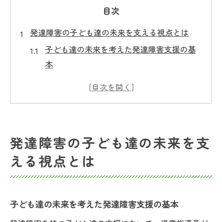
目次
発達障害の子ども達の未来を支える視点とは
子ども達の未来を考えた発達障害支援の基
本
子ども達の未来を拓く児童指導員の新しい
視点
発達障害児の未来を守る現場での関わりの
工夫
発達障害の子ども達の未来を支
子ども達の未来を見据えた関わりが大切な
える視点とは
理由
発達障害児支援で重視すべき子ども達の未
来像
子ども達の未来を考えた発達障害支援の基本
児童指導員に求められる対応力の磨き方