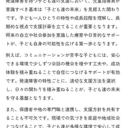
発達障害を持つ子ども達の支援において、児童指導員が
子ども達の未来へ導く児童指導員の対応力
意識すべき基本は「子ども達の未来」を見据えた関わり
強化術
です。子ども一人ひとりの特性や成長段階を理解し、長
発達障害児と向き合う対応力の磨き方と実
期的な視点で支援計画を立てることが重要となります。
践法
将来の自立や社会参加を意識した療育や日常的なサポー
子ども達の未来を支える柔軟な関わり方の
トが、子ども自身の可能性を広げる第一歩となります。
秘訣
例えば、コミュニケーションが苦手な子どもには、安心
児童指導員が身につけたい発達障害支援の
できる環境で少しずつ会話の機会を増やす工夫や、成功
姿勢
体験を積み重ねることで自信につなげるサポートが有効
子ども達の未来を意識した対応力アップの
です。発達障害の特性ごとに、適切な支援方法を選択
コツ
し、日々の関わりを積み重ねることが、子ども達の未来
子ども達の成長を促す関わり方を考える
を守る基盤となります。
子ども達の未来を育む関わり方の重要性
また、保護者や他の専門職と連携し、支援方針を共有す
発達障害児の成長を支える具体的な関わり
ることも不可欠です。現場での気づきを家庭や地域社会
例
とつなげることで、子ども達が多様な環境で安心して成