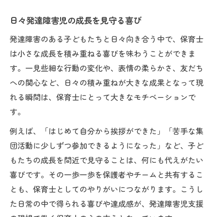
発達障害児支援に求められる専門知識
日々発達障害児の成長を見守る喜び
発達障害児を導く保育士のサポート力
保育士だから見える発達障害児の成長物語
発達障害のある子どもたちと日々向き合う中で、保育士
発達障害児と共に歩む成長の歩み
は小さな成長を積み重ねる喜びを味わうことができま
す。一見些細な行動の変化や、表情の柔らかさ、友だち
発達障害児の小さな一歩を見逃さない
への関心など、日々の積み重ねが大きな成果となって現
発達障害支援で感じる子どもの変化
れる瞬間は、保育士にとって大きなモチベーションで
発達障害児の笑顔が教えてくれるやりがい
す。
発達障害児の成長過程に寄り添う視点
例えば、「はじめて自分から挨拶ができた」「苦手な集
子どもと共に歩む日々が生む達成感の秘密
団活動に少しずつ参加できるようになった」など、子ど
発達障害児と過ごす日々の達成感とは
もたちの成長を間近で見守ることは、何にも代えがたい
発達障害支援の積み重ねが生む満足感
喜びです。その一歩一歩を保護者やチームと共有するこ
発達障害児の成長を見守る保育士の喜び
とも、保育士としてのやりがいにつながります。こうし
子どもとの信頼関係が築く発達障害支援
た日常の中で得られる喜びや達成感が、発達障害児支援