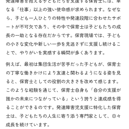
発達障害を抱える子どもたちを支援する保育士には、単
発達障害児支援で得た保育士の新たな気づ
なる「仕事」以上の強い使命感が求められます。なぜな
き
ら、子ども一人ひとりの特性や発達段階に合わせたサポ
発達障害児の成長を共に喜ぶ保育士の物語
ートが不可欠であり、その中で保育士は子どもたちの成
子どもの発達支援で実感する保育士の誇り
長の一助となる存在だからです。保育現場では、子ども
発達障害児支援が保育士にもたらす誇り
の小さな変化や新しい一歩を見逃さずに支援し続けるこ
とで、やりがいを実感する瞬間が多くあります。
発達障害児の変化に気づく保育士の喜び
発達障害支援現場で育まれる責任感
例えば、最初は集団生活が苦手だった子どもが、保育士
個々の発達障害児を理解する大切さ
の丁寧な働きかけにより友達と関わるようになる姿を見
ると、保育士としての役割の大きさを改めて感じます。
発達障害児支援を通じた自己成長の実感
このような経験を通じて、保育士自身も「自分の支援が
支援現場で発揮される保育士の役割と魅力
誰かの未来につながっている」という誇りと達成感を得
発達障害支援現場で果たす保育士の役割
ることができるのです。発達障害児支援に特化した保育
発達障害児に適した支援方法の探求
士は、子どもたちの人生に寄り添う専門家として、日々
保護者と協力する発達障害児支援の重要性
成長を続けています。