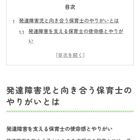
目次
発達障害児と向き合う保育士のやりがいとは
発達障害を支える保育士の使命感とやりが
い
日々発達障害児の成長を見守る喜び
発達障害児の可能性を引き出す工夫とは
保護者と連携した発達障害支援の魅力
発達障害児に寄り添う保育士のやりがい実
発達障害児と向き合う保育士の
感
やりがいとは
やりがいを深める保育士の成長エピソード集
発達障害支援で生まれた保育士の成長体験
発達障害児との関わりがもたらす変化
発達障害を支える保育士の使命感とやりがい
やりがいを感じた発達障害児との瞬間