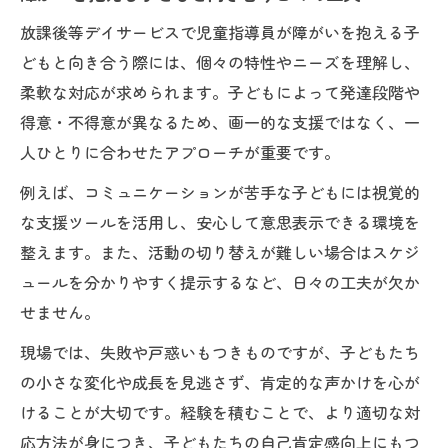
魅力
放課後等デイサービスで児童指導員が障がいを抱える子
障がいを抱える子どもの成長を支える意義
どもと向き合う際には、個々の特性やニーズを理解し、
放課後等デイサービスの特長と役割を解説
柔軟な対応が求められます。子どもによって発達段階や
児童指導員が感じる仕事のやりがいとは
得意・不得意が異なるため、画一的な支援ではなく、一
多様な子どもと接する中で広がる視野
人ひとりに合わせたアプローチが重要です。
障がいを抱える子どもたちの自立支援の実
例えば、コミュニケーションが苦手な子どもには視覚的
践
な支援ツールを活用し、安心して意思表示できる環境を
児童指導員になるには必要な資格と実務経験
整えます。また、活動の切り替えが難しい場合はスケジ
障がいを抱える子ども支援に必要な資格要
ュールを分かりやすく提示するなど、日々の工夫が欠か
件
せません。
放課後等デイサービスで求められる実務経
現場では、失敗や戸惑いもつきものですが、子どもたち
験
の小さな変化や成長を見逃さず、肯定的な声かけを心が
児童指導員になるにはどんな準備が重要か
けることが大切です。経験を積むことで、より適切な対
任用資格取得のポイントと注意点
応方法が身につき、子どもたちの自己肯定感向上にもつ