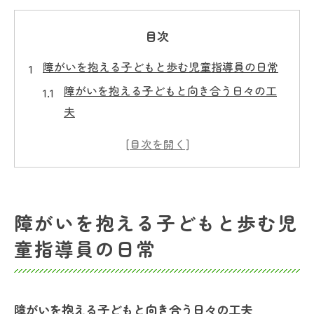
目次
障がいを抱える子どもと歩む児童指導員の日常
障がいを抱える子どもと向き合う日々の工
夫
放課後等デイサービスで築く信頼関係のポ
イント
児童指導員の一日の流れと役割の実際
障がいを抱える子どもが安心できる環境づ
障がいを抱える子どもと歩む児
くり
童指導員の日常
保護者との連携で深まる児童指導員の支援
力
子どもの未来を支える放課後等デイサービスの
障がいを抱える子どもと向き合う日々の工夫