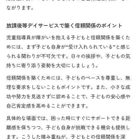
障がいを抱える子ども支援のための学び方
ながります。
放課後等デイサービスでの児童指導員の仕事内
放課後等デイサービスで築く信頼関係のポイント
容を深掘り
障がいを抱える子どもへ寄り添う日常業務
児童指導員が障がいを抱える子どもと信頼関係を築くた
の実態
めには、まず子ども自身が“受け入れられている”と感じ
放課後等デイサービスの仕事内容を詳しく
られる関わりが不可欠です。日々の挨拶や、子どもの気
紹介
持ちに寄り添う姿勢を大切にしましょう。
学習支援や社会性育成の実例と工夫
信頼関係を築くためには、子どものペースを尊重し、無
保護者対応や送迎業務のポイントとは
理な要求をしないこともポイントです。また、小さな成
功や努力を見逃さずに認めることで、子どもの安心感や
障がいを抱える子どもへの個別支援のプロ
自己肯定感を高めることができます。
セス
障がいを抱える子への効果的な支援方法とは
具体的な場面では、困った時にすぐにサポートできる距
障がいを抱える子ども一人ひとりに合わせ
離感を保ちつつ、子ども自身が挑戦できる機会も提供し
た支援
ます。こうした積み重ねが、子どもとの信頼関係を深