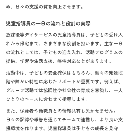
め、日々の支援の質を向上させます。
放課後等デイサービスで役立つ支援技法の
実践
児童指導員の一日の流れと役割の実際
強度行動障害への対応と現場での工夫
放課後等デイサービスの児童指導員は、子どもの受け入
児童指導員が実践する療育スキルの向上策
れから帰宅まで、さまざまな役割を担います。主な一日
保護者と連携した支援の重要性を解説
の流れとしては、子どもの迎え入れ、活動プログラムの
資格がなくても始められる児童指導員の現場と
提供、学習や生活支援、帰宅対応などがあります。
は
活動中は、子どもの安全確保はもちろん、個々の発達段
障がいを抱える子ども支援の現場に未経験
階や障がい特性に応じたサポートが重要です。例えば、
で挑戦
グループ活動では協調性や社会性の育成を意識し、一人
資格がなくてもできる放課後等デイサービ
ひとりのペースに合わせて指導します。
スの仕事
また、保護者や他職員との情報共有も欠かせません。
児童指導員任用資格を目指すための現場経
日々の記録や報告を通じてチームで連携し、より良い支
験
援環境を作ります。児童指導員は子どもの成長を見守
実務経験を積みながら学ぶ支援のノウハウ